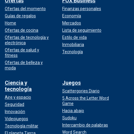
Ofertas
FOX Business
Ofertas del momento
Finanzas personales
Guías de regalos
Economía
Home
Mercados
Ofertas de cocina
Lista de seguimiento
Ofertas de tecnología y
Estilo de vida
electrónica
Inmobiliaria
Ofertas de salud y
Tecnología
fitness
Ofertas de belleza y
moda
Ciencia y
Juegos
tecnología
Scattergories Diario
Aire y espacio
5 Across the Letter Word
Game
Seguridad
Hacia abajo
Innovación
Sudoku
Videojuegos
Intercambio de palabras
Tecnología militar
Word Search
El planeta Tierra