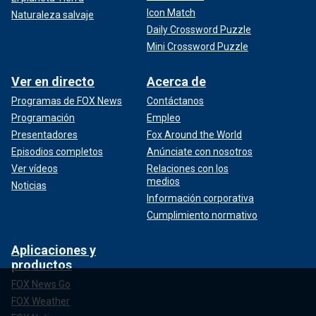
Icon Match
Naturaleza salvaje
Daily Crossword Puzzle
Mini Crossword Puzzle
Ver en directo
Acerca de
Programas de FOX News
Contáctanos
Programación
Empleo
Presentadores
Fox Around the World
Episodios completos
Anúnciate con nosotros
Ver vídeos
Relaciones con los
medios
Noticias
Información corporativa
Cumplimiento normativo
Aplicaciones y
productos
FOX News Go
FOX Weather