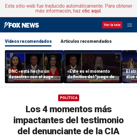
Esta sitio web fue traducido automáticamente. Para obtener
más información, haz
clic aquí
.
Ver la tele
Vídeos recomendados
Artículos recomendados
DNC «está hecho un
«Este es el momento
El st
desastre» con el auge
definitivo del “juego del
dice 
del socialismo: un
gallina”», dice el
pedir
antiguo recaudador de
comentarista
comen
fondos de « DNC »
S
POLÍTICA
Los 4 momentos más
impactantes del testimonio
del denunciante de la CIA