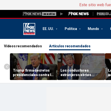
Este sitio web fu
EE. UU.
Política
Mundo
Vídeos recomendados
Artículos recomendados
Trump firma decretos
Los conductores
L
presidenciales contra la
extranjeros ebrios
a
ciudadanía por
podrían enfrentarse a
i
nacimiento y el turismo
una rápida expulsión del
d
de maternidad tras el
país en el marco de la
O
revés sufrido en el
campaña de Trump
e
Tribunal Supremo
«America first»
l