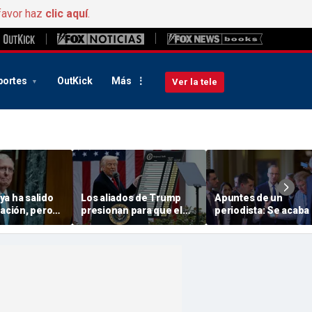
favor haz
clic aquí
.
portes
OutKick
Más
Ver la tele
ya ha salido
Los aliados de Trump
Apuntes de un
tación, pero
presionan para que el
periodista: Se acaba 
a ha frenado
presidente disponga de
verano, pero empieza
ad clave para
un nuevo arma
recta final de otoño 
icanos
arancelaria con la que
Senado
castigar a los países que
«están estafando» a
Estados Unidos