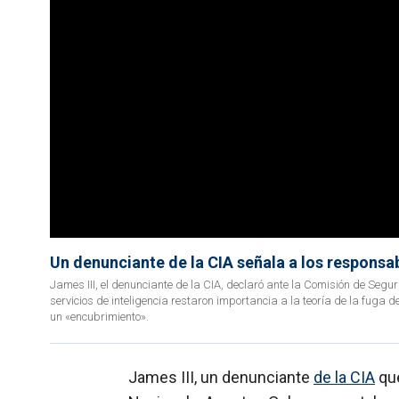
Un denunciante de la CIA señala a los responsab
James III, el denunciante de la CIA, declaró ante la Comisión de Se
servicios de inteligencia restaron importancia a la teoría de la fuga d
un «encubrimiento».
James III, un denunciante
de la CIA
que