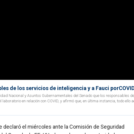
les de los servicios de inteligencia y a Fauci porCOVI
guridad Nacional y Asuntos Gubernamentales del Senado que los responsables de
el laboratorio en relación con COVID, y afirmó que, en última instancia, todo ello 
 declaró el miércoles ante la Comisión de Seguridad