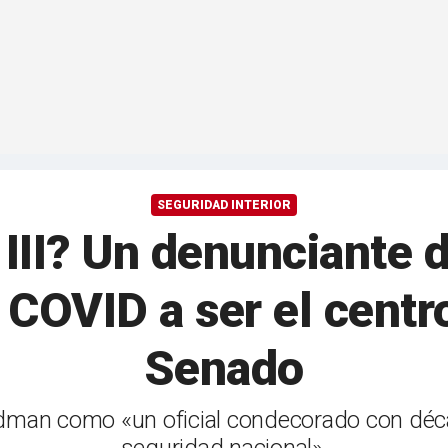
SEGURIDAD INTERIOR
III? Un denunciante d
 COVID a ser el centr
Senado
rdman como «un oficial condecorado con décad