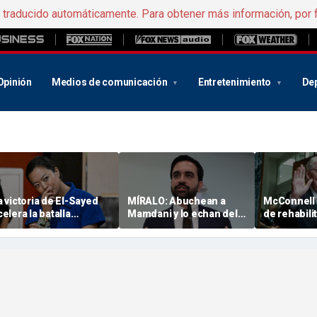
e traducido automáticamente. Para obtener más información, por 
Opinión
Medios de comunicación
Entretenimiento
De
a victoria de El-Sayed
MÍRALO: Abuchean a
McConnell 
celera la batalla
Mamdani y lo echan del
de rehabili
deológica de los
escenario en una
su ausenci
emócratas en el Medio
celebración a favor de la
una priorid
este, y a algunos de
policía en Nueva York:
los republ
llos les preocupa cómo
«Se marchó
es afecte en noviembre
avergonzado»