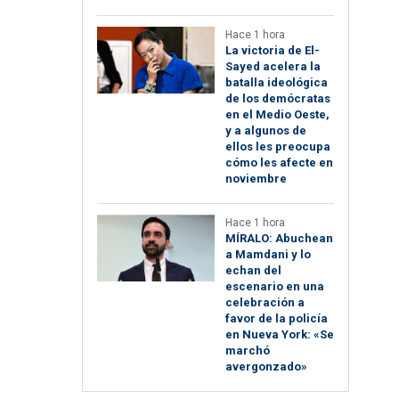
Hace 1 hora
La victoria de El-
Sayed acelera la
batalla ideológica
de los demócratas
en el Medio Oeste,
y a algunos de
ellos les preocupa
cómo les afecte en
noviembre
Hace 1 hora
MÍRALO: Abuchean
a Mamdani y lo
echan del
escenario en una
celebración a
favor de la policía
en Nueva York: «Se
marchó
avergonzado»