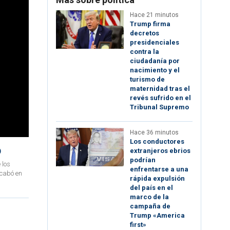
Hace 21 minutos
Trump firma
decretos
presidenciales
contra la
ciudadanía por
nacimiento y el
turismo de
maternidad tras el
revés sufrido en el
Tribunal Supremo
Hace 36 minutos
Los conductores
D
extranjeros ebrios
podrían
 los
enfrentarse a una
acabó en
rápida expulsión
del país en el
marco de la
campaña de
Trump «America
first»