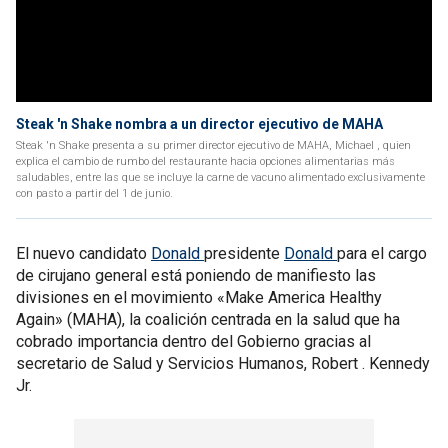
Steak 'n Shake nombra a un director ejecutivo de MAHA
Steak 'n Shake presenta a su primer director ejecutivo de MAHA, Michael , quien
explica el cambio de rumbo del restaurante hacia opciones alimentarias más
saludables, entre las que se incluye la carne de vacuno alimentado exclusivamente
con pasto a partir del 1 de junio.
El nuevo candidato
Donald
presidente
Donald
para el cargo
de cirujano general está poniendo de manifiesto las
divisiones en el movimiento «Make America Healthy
Again» (MAHA), la coalición centrada en la salud que ha
cobrado importancia dentro del Gobierno gracias al
secretario de Salud y Servicios Humanos, Robert . Kennedy
Jr.