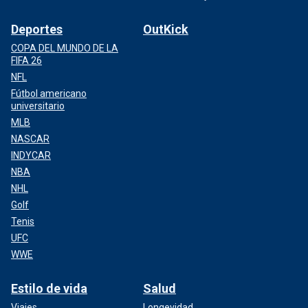
Deportes
OutKick
COPA DEL MUNDO DE LA
FIFA 26
NFL
Fútbol americano
universitario
MLB
NASCAR
INDYCAR
NBA
NHL
Golf
Tenis
UFC
WWE
Estilo de vida
Salud
Viajes
Longevidad