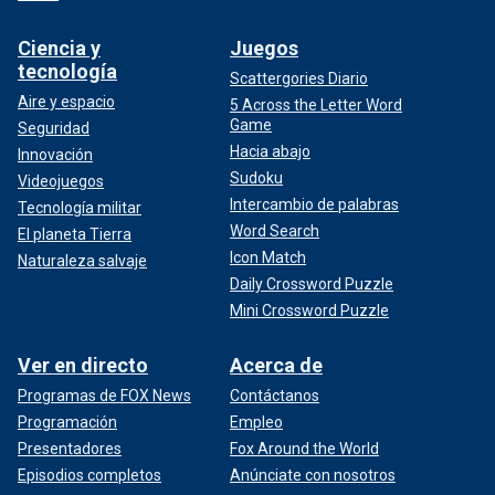
Ciencia y
Juegos
tecnología
Scattergories Diario
Aire y espacio
5 Across the Letter Word
Game
Seguridad
Hacia abajo
Innovación
Sudoku
Videojuegos
Intercambio de palabras
Tecnología militar
Word Search
El planeta Tierra
Icon Match
Naturaleza salvaje
Daily Crossword Puzzle
Mini Crossword Puzzle
Ver en directo
Acerca de
Programas de FOX News
Contáctanos
Programación
Empleo
Presentadores
Fox Around the World
Episodios completos
Anúnciate con nosotros