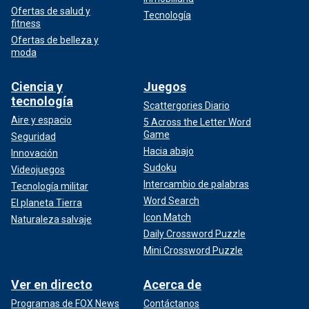
Ofertas de salud y
Tecnología
fitness
Ofertas de belleza y
moda
Ciencia y
Juegos
tecnología
Scattergories Diario
Aire y espacio
5 Across the Letter Word
Game
Seguridad
Hacia abajo
Innovación
Sudoku
Videojuegos
Intercambio de palabras
Tecnología militar
Word Search
El planeta Tierra
Icon Match
Naturaleza salvaje
Daily Crossword Puzzle
Mini Crossword Puzzle
Ver en directo
Acerca de
Programas de FOX News
Contáctanos