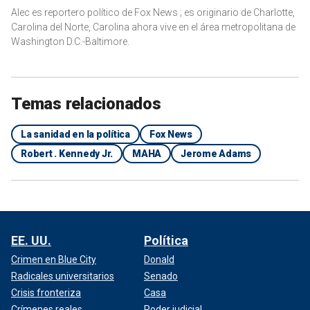
Alec es reportero político de Fox News ; es originario de Charlotte,
Carolina del Norte, Carolina ahora vive en el área metropolitana de
Washington D.C.-Baltimore.
Temas relacionados
La sanidad en la política
Fox News
Robert . Kennedy Jr.
MAHA
Jerome Adams
EE. UU.
Política
Crimen en Blue City
Donald
Radicales universitarios
Senado
Crisis fronteriza
Casa
Crímenes reales
Poder judicial