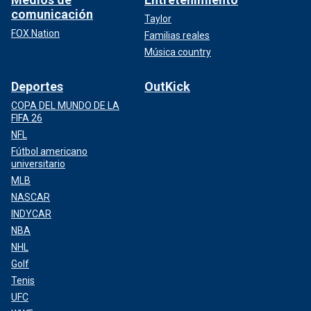
comunicación
Taylor
FOX Nation
Familias reales
Música country
Deportes
OutKick
COPA DEL MUNDO DE LA
FIFA 26
NFL
Fútbol americano
universitario
MLB
NASCAR
INDYCAR
NBA
NHL
Golf
Tenis
UFC