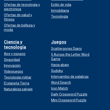
Ofertas de tecnología y
Estilo de vida
electrónica
Inmobiliaria
Ofertas de salud y
Tecnología
fitness
Ofertas de belleza y
moda
Ciencia y
Juegos
tecnología
Scattergories Diario
Aire y espacio
5 Across the Letter Word
Game
Seguridad
Hacia abajo
Innovación
Sudoku
Videojuegos
Intercambio de palabras
Tecnología militar
Word Search
El planeta Tierra
Icon Match
Naturaleza salvaje
Daily Crossword Puzzle
Mini Crossword Puzzle