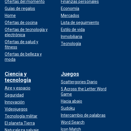
Ofertas del momento
Finanzas personales
Guías de regalos
Economía
Home
Mercados
Ofertas de cocina
Lista de seguimiento
Ofertas de tecnología y
Estilo de vida
electrónica
Inmobiliaria
Ofertas de salud y
Tecnología
fitness
Ofertas de belleza y
moda
Ciencia y
Juegos
tecnología
Scattergories Diario
Aire y espacio
5 Across the Letter Word
Game
Seguridad
Hacia abajo
Innovación
Sudoku
Videojuegos
Intercambio de palabras
Tecnología militar
Word Search
El planeta Tierra
Icon Match
Naturaleza salvaje