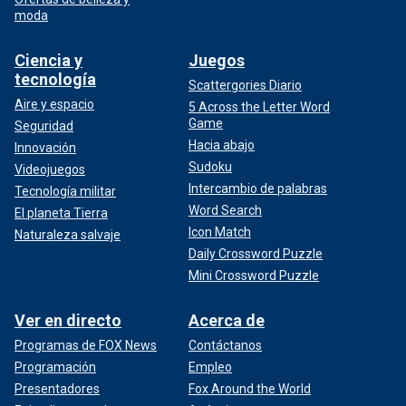
moda
Ciencia y
Juegos
tecnología
Scattergories Diario
Aire y espacio
5 Across the Letter Word
Game
Seguridad
Hacia abajo
Innovación
Sudoku
Videojuegos
Intercambio de palabras
Tecnología militar
Word Search
El planeta Tierra
Icon Match
Naturaleza salvaje
Daily Crossword Puzzle
Mini Crossword Puzzle
Ver en directo
Acerca de
Programas de FOX News
Contáctanos
Programación
Empleo
Presentadores
Fox Around the World