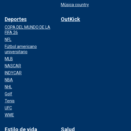
Música country
Deportes
OutKick
COPA DEL MUNDO DE LA
FIFA 26
NFL
Fútbol americano
universitario
MLB
NASCAR
INDYCAR
NBA
NHL
Golf
Tenis
UFC
WWE
Estilo de vida
Salud