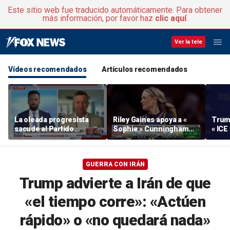
Este sitio web fue traducido automáticamente. Para obtener
más información, por favor haz
clic aquí
.
Ver la tele
Vídeos recomendados
Artículos recomendados
La oleada progresista
Riley Gaines apoya a «
Trum
sacude al Partido
Sophie » Cunningham
« ICE 
Demócrata
tras el incidente del
inmig
partido de l WNBA : «El
discu
valor es contagioso»
»
GUERRA CON IRÁN
Trump advierte a Irán de que
«el tiempo corre»: «Actúen
rápido» o «no quedará nada»