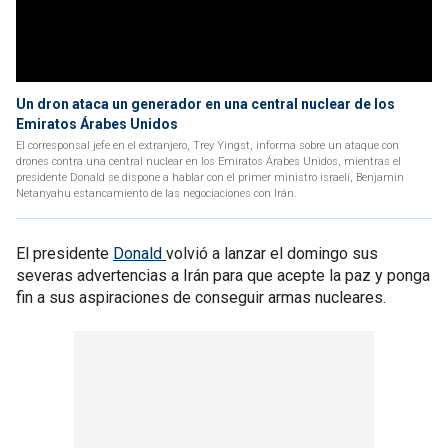
Un dron ataca un generador en una central nuclear de los
Emiratos Árabes Unidos
El corresponsal jefe en el extranjero, Trey Yingst, informa sobre un ataque con
drones contra una central nuclear en los Emiratos Árabes Unidos, mientras el
presidente Donald se dispone a hablar con el primer ministro israelí, Benjamin
Netanyahu estancamiento de las negociaciones con Irán.
El presidente
Donald
volvió a lanzar el domingo sus
severas advertencias a Irán para que acepte la paz y ponga
fin a sus aspiraciones de conseguir armas nucleares.