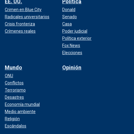
EE. UU.
Política
Crimen en Blue City
Donald
Radicales universitarios
Senado
Crisis fronteriza
Casa
Crímenes reales
Poder judicial
Política exterior
Fox News
Elecciones
Mundo
Opinión
ONU
Conflictos
Terrorismo
Desastres
Economía mundial
Medio ambiente
Religión
Escándalos