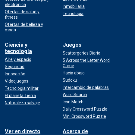
electrónica
Inmobiliaria
Ofertas de salud y
Tecnología
fitness
Ofertas de belleza y
moda
Ciencia y
Juegos
tecnología
Scattergories Diario
Aire y espacio
5 Across the Letter Word
Game
Seguridad
Hacia abajo
Innovación
Sudoku
Videojuegos
Intercambio de palabras
Tecnología militar
Word Search
El planeta Tierra
Icon Match
Naturaleza salvaje
Daily Crossword Puzzle
Mini Crossword Puzzle
Ver en directo
Acerca de