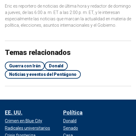
Eric es reportero de noticias de última hora y redactor de domingo
a jueves, de las 6:00 a. m. ET a las 2:00 p. m. ET, y le interesan
especialmente las noticias que marcan la actualidad en materia de
política, elecciones, asuntos internacionales y el Gobierno.
Temas relacionados
Guerra con Irán
Donald
Noticias y eventos del Pentágono
EE. UU.
Política
Crimen en Blue City
Donald
Radicales universitarios
Senado
Crisis fronteriza
Casa