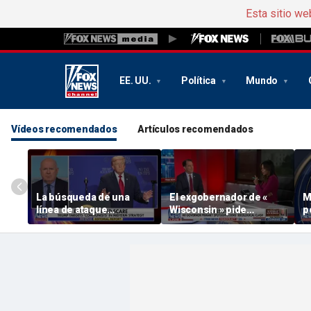
Esta sitio we
EE. UU.
Política
Mundo
Vídeos recomendados
Artículos recomendados
La búsqueda de una
El exgobernador de «
M
línea de ataque
Wisconsin » pide
p
socialista por parte de «
«sentido común» ante el
s
GOP »
auge de la extrema
izquierda