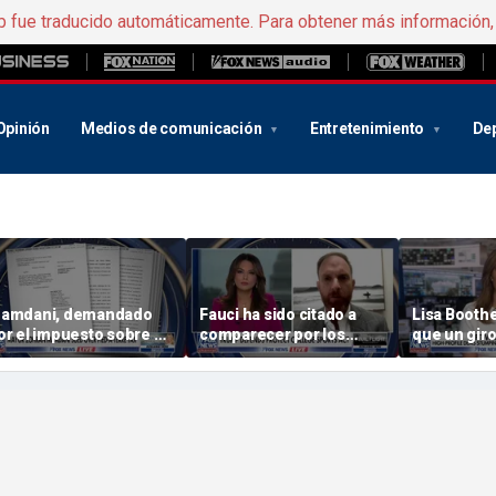
b fue traducido automáticamente. Para obtener más información
Opinión
Medios de comunicación
Entretenimiento
De
amdani, demandado
Fauci ha sido citado a
Lisa Boothe
or el impuesto sobre su
comparecer por los
que un giro
egunda vivienda
fiscales generales
izquierda p
estatales por posibles
los demócr
beneficios personales
derivados de las
directrices sobre el «
COVID »