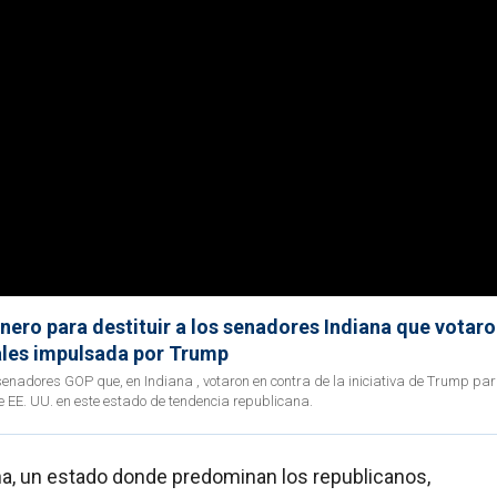
ero para destituir a los senadores Indiana que votaro
rales impulsada por Trump
s senadores GOP que, en Indiana , votaron en contra de la iniciativa de Trump pa
e EE. UU. en este estado de tendencia republicana.
ana, un estado donde predominan los republicanos,