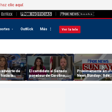
, haz
clic aquí
.
portes
OutKick
Más
Ver la tele
 advierte de
El candidato al Senado
Próximamente en «F
 hacia la
por el sur de Carolina ,
News Sunday»: 9 de
odría aislar a
responde a las críticas
agosto de 2026
atas
de « GOP »