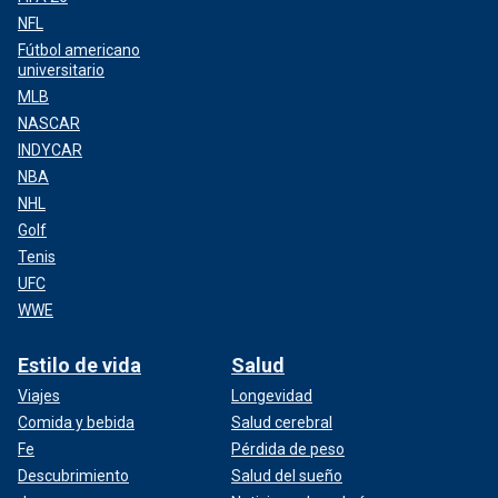
NFL
Fútbol americano
universitario
MLB
NASCAR
INDYCAR
NBA
NHL
Golf
Tenis
UFC
WWE
Estilo de vida
Salud
Viajes
Longevidad
Comida y bebida
Salud cerebral
Fe
Pérdida de peso
Descubrimiento
Salud del sueño