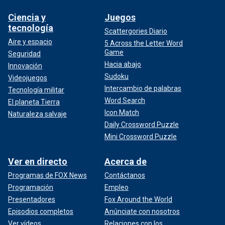
Ciencia y
Juegos
tecnología
Scattergories Diario
Aire y espacio
5 Across the Letter Word
Game
Seguridad
Hacia abajo
Innovación
Sudoku
Videojuegos
Intercambio de palabras
Tecnología militar
Word Search
El planeta Tierra
Icon Match
Naturaleza salvaje
Daily Crossword Puzzle
Mini Crossword Puzzle
Ver en directo
Acerca de
Programas de FOX News
Contáctanos
Programación
Empleo
Presentadores
Fox Around the World
Episodios completos
Anúnciate con nosotros
Ver vídeos
Relaciones con los