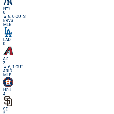
NYY
0
▲ 8, 0 OUTS
BRVS
MLB
LAD
0
AZ
2
▲ 6, 1 OUT
ARID
MLB
HOU
4
SD
2