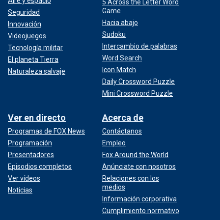
Aire y espacio
5 Across the Letter Word
Game
Seguridad
Hacia abajo
Innovación
Sudoku
Videojuegos
Intercambio de palabras
Tecnología militar
Word Search
El planeta Tierra
Icon Match
Naturaleza salvaje
Daily Crossword Puzzle
Mini Crossword Puzzle
Ver en directo
Acerca de
Programas de FOX News
Contáctanos
Programación
Empleo
Presentadores
Fox Around the World
Episodios completos
Anúnciate con nosotros
Ver vídeos
Relaciones con los
medios
Noticias
Información corporativa
Cumplimiento normativo