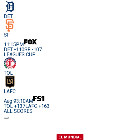
DET
SF
11:15PM
DET -110
SF -107
LEAGUES CUP
TOL
LAFC
Aug 9
3:10AM
TOL +137
LAFC +163
ALL SCORES
EL MUNDIAL