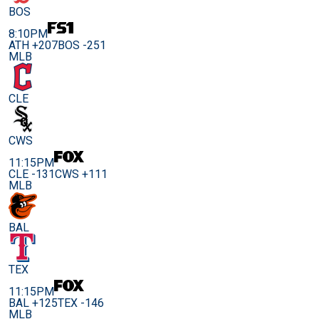
BOS
8:10PM
ATH +207
BOS -251
MLB
CLE
CWS
11:15PM
CLE -131
CWS +111
MLB
BAL
TEX
11:15PM
BAL +125
TEX -146
MLB