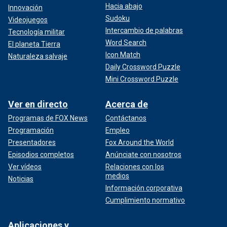
Hacia abajo
Innovación
Sudoku
Videojuegos
Intercambio de palabras
Tecnología militar
Word Search
El planeta Tierra
Icon Match
Naturaleza salvaje
Daily Crossword Puzzle
Mini Crossword Puzzle
Ver en directo
Acerca de
Programas de FOX News
Contáctanos
Programación
Empleo
Presentadores
Fox Around the World
Episodios completos
Anúnciate con nosotros
Ver vídeos
Relaciones con los
medios
Noticias
Información corporativa
Cumplimiento normativo
Aplicaciones y