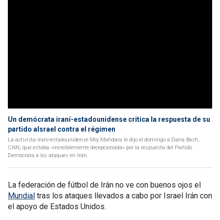
Un demócrata iraní-estadounidense critica la respuesta de su
partido aIsrael contra el régimen
La activista iraní-estadounidense Moj Mahdara le dijo el domingo a Dana Bash,
CNN, que estaba «increíblemente decepcionada» por la respuesta del Partido
Demócrata a los ataques en Irán.
La federación de fútbol de Irán no ve con buenos ojos el
Mundial
tras los ataques llevados a cabo por Israel Irán con
el apoyo de Estados Unidos.