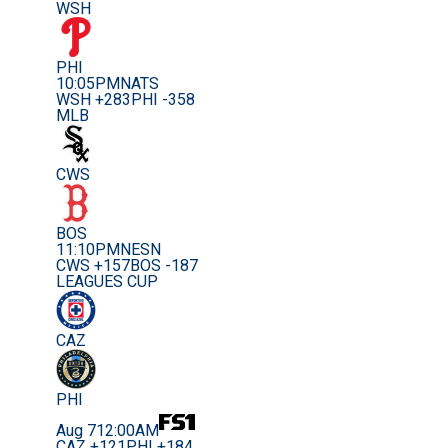
WSH
PHI
10:05PM
NATS
WSH +283
PHI -358
MLB
CWS
BOS
11:10PM
NESN
CWS +157
BOS -187
LEAGUES CUP
CAZ
PHI
Aug 7
12:00AM
CAZ +121
PHI +184