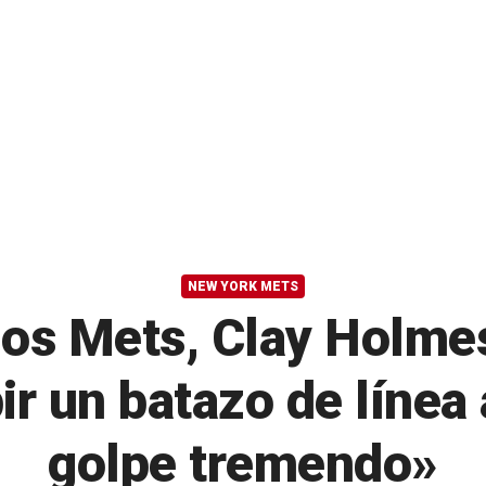
NEW YORK METS
 los Mets, Clay Holme
bir un batazo de líne
golpe tremendo»