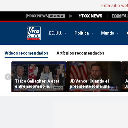
Esta sitio we
EE. UU.
Política
Mundo
Vídeos recomendados
Artículos recomendados
Trace Gallagher: A esta
JD Vance: Cuando el
J
entrenadora no le
presidente toma una
J
preocupa la igualdad de
decisión, estamos todos
p
oportunidades, sino solo
de acuerdo
S
su propia interpretación
e
de la misma