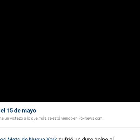
del 15 de mayo
ha un vistazo a lo que más se está viendo en FoxNews.com.
los Mets de Nueva York
sufrió un duro golpe el