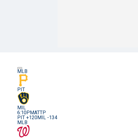
MLB
PIT
MIL
6:10PM
ATTP
PIT +120
MIL -134
MLB