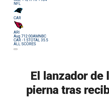
NFL
CAR
ARI
Aug 7
12:00AM
NBC
CAR -1.5
TOTAL 35.5
ALL SCORES
El lanzador de
pierna tras reci