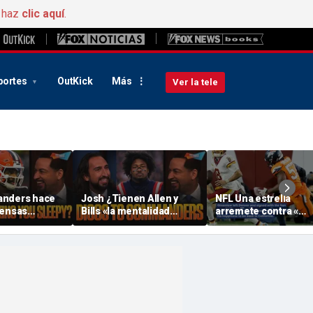
, haz
clic aquí
.
portes
OutKick
Más
Ver la tele
anders hace
Josh ¿Tienen Allen y
NFL Una estrella
fensas
Bills «la mentalidad
arremete contra «
como un
adecuada» para esta
Denver » por esta
drán los
temporada? ¿ Will Diggs
extraña razón
r la mejor
ayudarán a los
 FTF
Commanders? | FTF