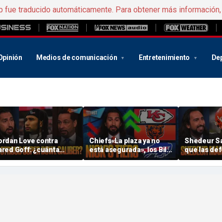
b fue traducido automáticamente. Para obtener más información
Opinión
Medios de comunicación
Entretenimiento
De
ordan Love contra
Chiefs«La plaza ya no
Shedeur S
ared Goff: ¿cuánta
está asegurada», los Bills
que las de
resión tienen C.J.
y los Bears han
«duerman 
troud y los « Texans »
«exagerado demasiado»
bebé». ¿Po
sta temporada? | FTF
con Nick en su
Cowboys se
clasificación de la « NFL »
ofensiva? |
| FTF