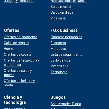
Juegos y concursos
Noticias sobre el cáncer
Salud mental
Salud cardíaca
Vida sana
Ofertas
FOX Business
Ofertas del momento
Finanzas personales
Guías de regalos
Economía
Home
Mercados
Ofertas de cocina
Lista de seguimiento
Ofertas de tecnología y
Estilo de vida
electrónica
Inmobiliaria
Ofertas de salud y
Tecnología
fitness
Ofertas de belleza y
moda
Ciencia y
Juegos
tecnología
Scattergories Diario
Aire y espacio