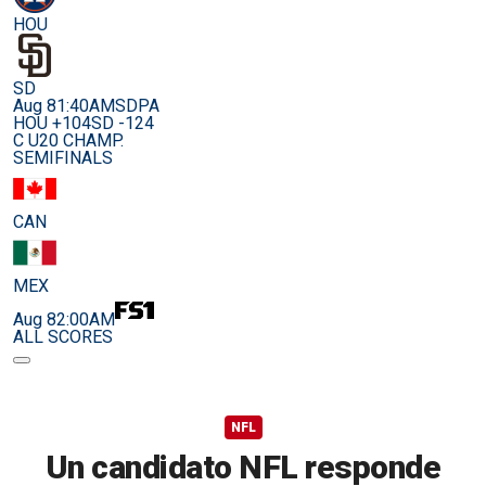
HOU
SD
Aug 8
1:40AM
SDPA
HOU +104
SD -124
C U20 CHAMP.
SEMIFINALS
CAN
MEX
Aug 8
2:00AM
ALL SCORES
NFL
Un candidato NFL responde