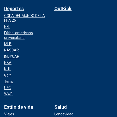
Deportes
OutKick
COPA DEL MUNDO DE LA
FIFA 26
NFL
Fútbol americano
universitario
MLB
NASCAR
INDYCAR
NBA
NHL
Golf
Tenis
UFC
WWE
Estilo de vida
Salud
Viajes
Longevidad