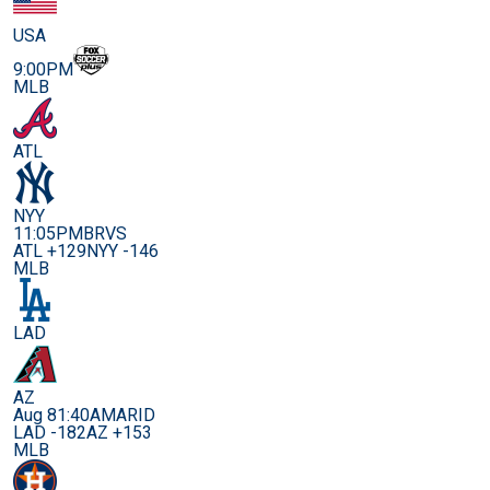
USA
9:00PM
MLB
ATL
NYY
11:05PM
BRVS
ATL +129
NYY -146
MLB
LAD
AZ
Aug 8
1:40AM
ARID
LAD -182
AZ +153
MLB