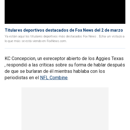
Titulares deportivos destacados de Fox News del 2 de marzo
Ya están aquí los titulares deportivos más destacados Fox News . Echa un vistazo a
lo que más se está viendo en FoxNews.com.
KC Concepcion, un exreceptor abierto de los Aggies Texas
, respondió a las críticas sobre su forma de hablar después
de que se burlaran de él mientras hablaba con los
periodistas en el
NFL Combine
.