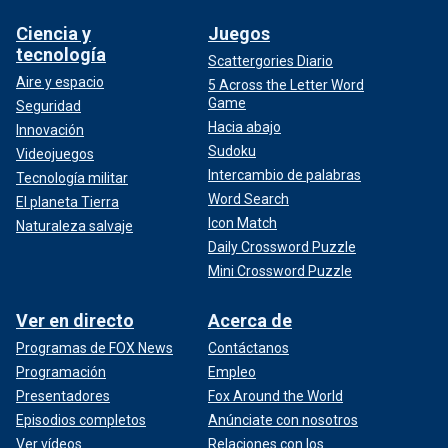
Ciencia y
Juegos
tecnología
Scattergories Diario
Aire y espacio
5 Across the Letter Word
Game
Seguridad
Hacia abajo
Innovación
Sudoku
Videojuegos
Intercambio de palabras
Tecnología militar
Word Search
El planeta Tierra
Icon Match
Naturaleza salvaje
Daily Crossword Puzzle
Mini Crossword Puzzle
Ver en directo
Acerca de
Programas de FOX News
Contáctanos
Programación
Empleo
Presentadores
Fox Around the World
Episodios completos
Anúnciate con nosotros
Ver vídeos
Relaciones con los