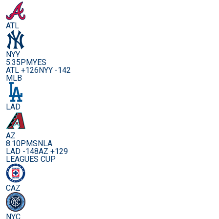
ATL
NYY
5:35PM
YES
ATL +126
NYY -142
MLB
LAD
AZ
8:10PM
SNLA
LAD -148
AZ +129
LEAGUES CUP
CAZ
NYC