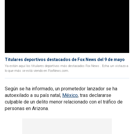
Titulares deportivos destacados de Fox News del 9 de mayo
Ya están aquí los titulares deportivos más destacados Fox News . Echa un vistazo a
lo que más se está viendo en FoxNews.com.
Según se ha informado, un prometedor lanzador se ha
autoexilado a su país natal,
México
, tras declararse
culpable de un delito menor relacionado con el tráfico de
personas en Arizona.