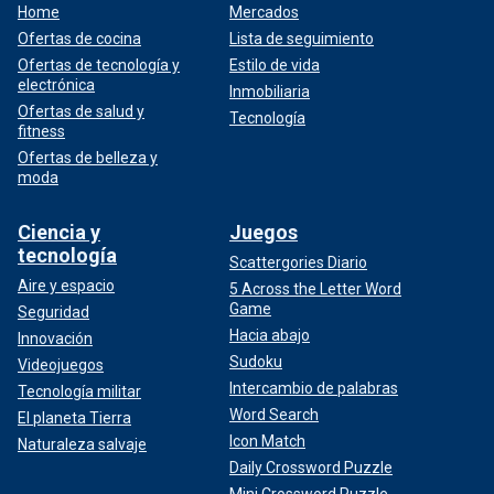
Home
Mercados
Ofertas de cocina
Lista de seguimiento
Ofertas de tecnología y
Estilo de vida
electrónica
Inmobiliaria
Ofertas de salud y
Tecnología
fitness
Ofertas de belleza y
moda
Ciencia y
Juegos
tecnología
Scattergories Diario
Aire y espacio
5 Across the Letter Word
Game
Seguridad
Hacia abajo
Innovación
Sudoku
Videojuegos
Intercambio de palabras
Tecnología militar
Word Search
El planeta Tierra
Icon Match
Naturaleza salvaje
Daily Crossword Puzzle
Mini Crossword Puzzle