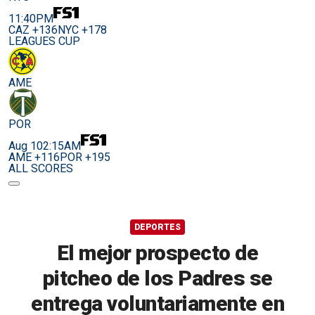
11:40PM
CAZ +136
NYC +178
LEAGUES CUP
AME
POR
Aug 10
2:15AM
AME +116
POR +195
ALL SCORES
DEPORTES
El mejor prospecto de
pitcheo de los Padres se
entrega voluntariamente en