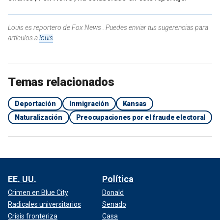
Louis es reportero de Fox News . Puedes enviar tus sugerencias para
artículos a
louis
.
Temas relacionados
Deportación
Inmigración
Kansas
Naturalización
Preocupaciones por el fraude electoral
EE. UU.
Política
Crimen en Blue City
Donald
Radicales universitarios
Senado
Crisis fronteriza
Casa