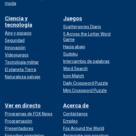
moda
Ciencia y
Juegos
tecnología
Scattergories Diario
Aire y espacio
5 Across the Letter Word
Game
Seguridad
Hacia abajo
Innovación
Sudoku
Videojuegos
Intercambio de palabras
Tecnología militar
Word Search
El planeta Tierra
Icon Match
Naturaleza salvaje
Daily Crossword Puzzle
Mini Crossword Puzzle
Ver en directo
Acerca de
Programas de FOX News
Contáctanos
Programación
Empleo
Presentadores
Fox Around the World
Episodios completos
Anúnciate con nosotros