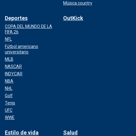
Música country
Deportes
OutKick
COPA DEL MUNDO DE LA
FIFA 26
NFL
Fútbol americano
universitario
MLB
NASCAR
INDYCAR
NBA
NHL
Golf
Tenis
UFC
WWE
Estilo de vida
Salud