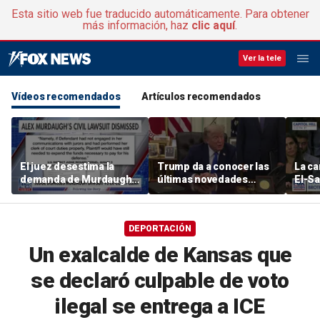
Esta sitio web fue traducido automáticamente. Para obtener
más información, haz
clic aquí
.
Ver la tele
Vídeos recomendados
Artículos recomendados
El juez desestima la
Trump da a conocer las
La ca
demanda de Murdaugh
últimas novedades
El-S
contra un antiguo
sobre las
expe
secretario judicial
conversaciones sobre el
Naci
estrecho de Ormuz
DEPORTACIÓN
Un exalcalde de Kansas que
se declaró culpable de voto
ilegal se entrega a ICE