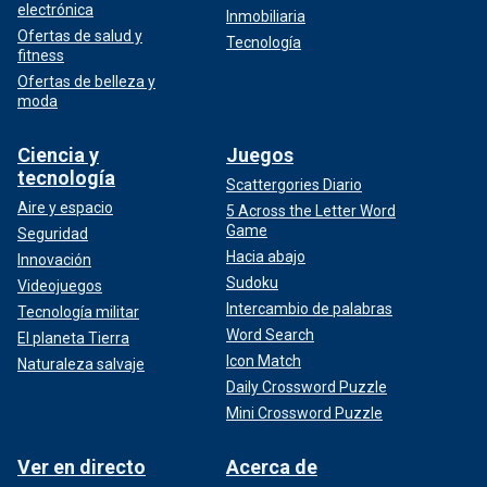
electrónica
Inmobiliaria
Ofertas de salud y
Tecnología
fitness
Ofertas de belleza y
moda
Ciencia y
Juegos
tecnología
Scattergories Diario
Aire y espacio
5 Across the Letter Word
Game
Seguridad
Hacia abajo
Innovación
Sudoku
Videojuegos
Intercambio de palabras
Tecnología militar
Word Search
El planeta Tierra
Icon Match
Naturaleza salvaje
Daily Crossword Puzzle
Mini Crossword Puzzle
Ver en directo
Acerca de