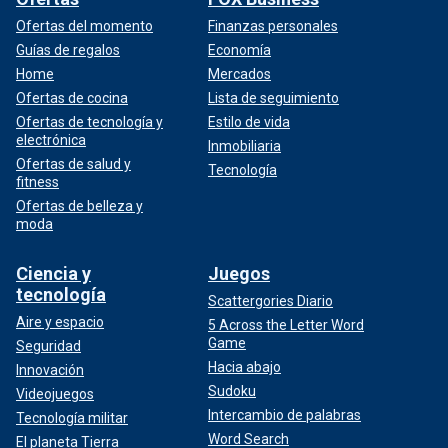
Ofertas del momento
Finanzas personales
Guías de regalos
Economía
Home
Mercados
Ofertas de cocina
Lista de seguimiento
Ofertas de tecnología y
Estilo de vida
electrónica
Inmobiliaria
Ofertas de salud y
Tecnología
fitness
Ofertas de belleza y
moda
Ciencia y
Juegos
tecnología
Scattergories Diario
Aire y espacio
5 Across the Letter Word
Game
Seguridad
Hacia abajo
Innovación
Sudoku
Videojuegos
Intercambio de palabras
Tecnología militar
Word Search
El planeta Tierra