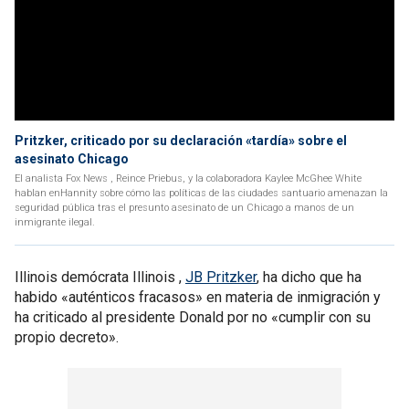
Pritzker, criticado por su declaración «tardía» sobre el
asesinato Chicago
El analista Fox News , Reince Priebus, y la colaboradora Kaylee McGhee White
hablan enHannity sobre cómo las políticas de las ciudades santuario amenazan la
seguridad pública tras el presunto asesinato de un Chicago a manos de un
inmigrante ilegal.
Illinois demócrata Illinois ,
JB Pritzker
, ha dicho que ha
habido «auténticos fracasos» en materia de inmigración y
ha criticado al presidente Donald por no «cumplir con su
propio decreto».