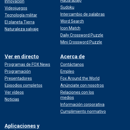
Hacia abajo
Innovación
Sudoku
Videojuegos
Intercambio de palabras
Tecnología militar
Word Search
El planeta Tierra
Icon Match
Naturaleza salvaje
Daily Crossword Puzzle
Mini Crossword Puzzle
Ver en directo
Acerca de
Programas de FOX News
Contáctanos
Programación
Empleo
Presentadores
Fox Around the World
Episodios completos
Anúnciate con nosotros
Ver vídeos
Relaciones con los
medios
Noticias
Información corporativa
Cumplimiento normativo
Aplicaciones y