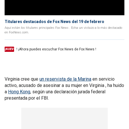
Titulares destacados de Fox News del 19 de febrero
Aquí están los titulares principales Fox News . Echa un vistazo a lo más destacado
en FoxNews.com.
! ¡Ahora puedes escuchar Fox News de Fox News !
¡NUEVO
Virginia cree que
un reservista de la Marina
en servicio
activo, acusado de asesinar a su mujer en Virginia , ha huido
a
Hong Kong
, según una declaración jurada federal
presentada por el FBI.