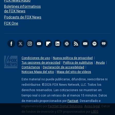
FOX News Radio
Boletines informativos
de FOX News
Podcasts de FOX News
FOX One
Condiciones de uso
Nueva política de privacidad
Tus opciones de privacidad
Política de subtítulos
Ayuda
Contáctanos
Declaración de accesibilidad
Noticias Mapa del sitio
Mapa del sitio de vídeos
Este material no puede publicarse, difundirse, reescribirse ni
redistribuirse. ©2026 FOX News Network, LLC. Todos los
derechos reservados. Las cotizaciones se muestran en
tiempo real o con un retraso de al menos 15 minutos. Datos
de mercado proporcionados por
Factset
. Desarrollado e
implementado por
FactSet Digital Solutions
.
Aviso legal
. Datos
de fondos de inversión y ETF proporcionados por
LSEG
.