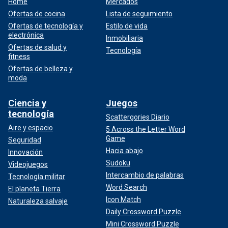
Home
Mercados
Ofertas de cocina
Lista de seguimiento
Ofertas de tecnología y
Estilo de vida
electrónica
Inmobiliaria
Ofertas de salud y
Tecnología
fitness
Ofertas de belleza y
moda
Ciencia y
Juegos
tecnología
Scattergories Diario
Aire y espacio
5 Across the Letter Word
Game
Seguridad
Hacia abajo
Innovación
Sudoku
Videojuegos
Intercambio de palabras
Tecnología militar
Word Search
El planeta Tierra
Icon Match
Naturaleza salvaje
Daily Crossword Puzzle
Mini Crossword Puzzle