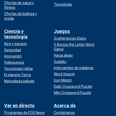
Ofertas de salud y
Tecnología
fitness
Ofertas de belleza y
moda
Ciencia y
Juegos
tecnología
Scattergories Diario
Aire y espacio
5 Across the Letter Word
Game
Seguridad
Hacia abajo
Innovación
Sudoku
Videojuegos
Intercambio de palabras
Tecnología militar
Word Search
El planeta Tierra
Icon Match
Naturaleza salvaje
Daily Crossword Puzzle
Mini Crossword Puzzle
Ver en directo
Acerca de
Programas de FOX News
Contáctanos