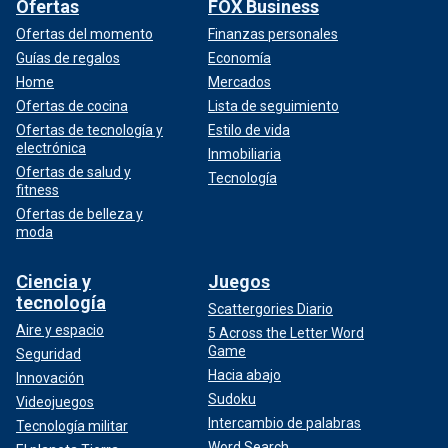
Ofertas
FOX Business
Ofertas del momento
Finanzas personales
Guías de regalos
Economía
Home
Mercados
Ofertas de cocina
Lista de seguimiento
Ofertas de tecnología y
Estilo de vida
electrónica
Inmobiliaria
Ofertas de salud y
Tecnología
fitness
Ofertas de belleza y
moda
Ciencia y
Juegos
tecnología
Scattergories Diario
Aire y espacio
5 Across the Letter Word
Game
Seguridad
Hacia abajo
Innovación
Sudoku
Videojuegos
Intercambio de palabras
Tecnología militar
Word Search