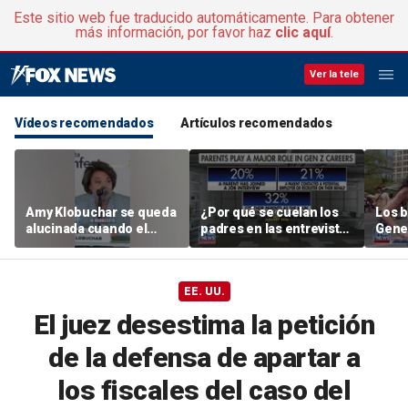
Este sitio web fue traducido automáticamente. Para obtener
más información, por favor haz
clic aquí
.
Ver la tele
Vídeos recomendados
Artículos recomendados
Amy Klobuchar se queda
¿Por qué se cuelan los
Los b
alucinada cuando el
padres en las entrevistas
Gene
público estalla en
de trabajo de la
opini
abucheos: «¡Vaya!»
Generación Z?
se s
otros
EE. UU.
El juez desestima la petición
de la defensa de apartar a
los fiscales del caso del