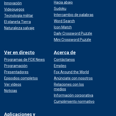
Hacia abajo
Innovación
Sudoku
Videojuegos
Intercambio de palabras
Tecnología militar
Word Search
El planeta Tierra
Icon Match
Naturaleza salvaje
Daily Crossword Puzzle
Mini Crossword Puzzle
Ver en directo
Acerca de
Programas de FOX News
Contáctanos
Programación
Empleo
Presentadores
Fox Around the World
Episodios completos
Anúnciate con nosotros
Ver vídeos
Relaciones con los
medios
Noticias
Información corporativa
Cumplimiento normativo
Aplicaciones y