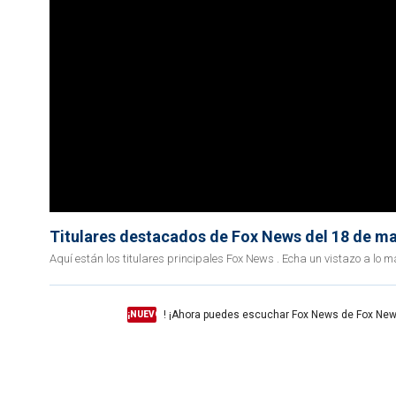
Titulares destacados de Fox News del 18 de m
Aquí están los titulares principales Fox News . Echa un vistazo a l
! ¡Ahora puedes escuchar Fox News de Fox New
¡NUEVO