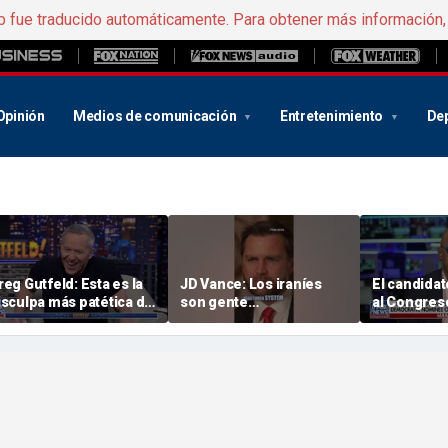
b fue traducido automáticamente. Para obtener más información
Opinión
Medios de comunicación
Entretenimiento
De
reg Gutfeld: Esta es la
JD Vance: Los iraníes
El candida
isculpa más patética de
son gente
al Congres
 historia
extraordinariamente
Pensilvani
difícil
por la DSA,
presionado
programa e
grupo