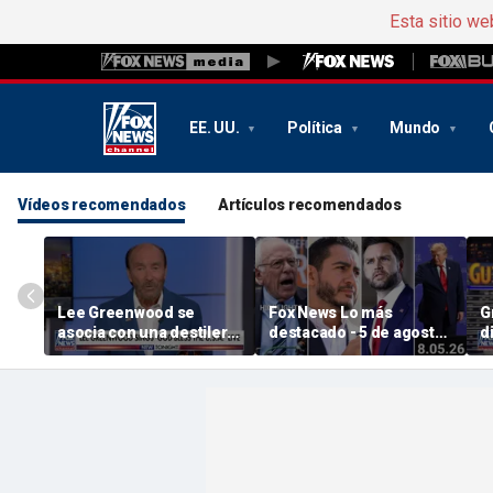
Esta sitio we
EE. UU.
Política
Mundo
Vídeos recomendados
Artículos recomendados
Lee Greenwood se
Fox News Lo más
G
asocia con una destilería
destacado - 5 de agosto
d
regentada por veteranos
de 2026
la