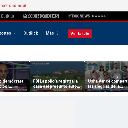
, haz
clic aquí
.
portes
OutKick
Más
Ver la tele
to demócrata
FBI La policía registra la
Usha Vance compart
o por
casa del presunto autor
las alegrías de la
a, respaldado
de un intento de
maternidad tras dar l
 se ve
asesinato detenido a las
bienvenida a su cuar
 por el
afueras del campo de
hijo
lectoral del
golf « California » de
Trumpgolf