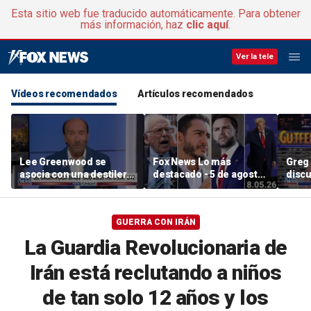
Esta sitio web fue traducido automáticamente. Para obtener
más información, haz
clic aquí
.
Ver la tele
Vídeos recomendados
Artículos recomendados
Lee Greenwood se
Fox News Lo más
Greg 
asocia con una destilería
destacado - 5 de agosto
discu
regentada por veteranos
de 2026
la his
GUERRA CON IRÁN
La Guardia Revolucionaria de
Irán está reclutando a niños
de tan solo 12 años y los