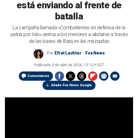
está enviando al frente de
batalla
La campaña llamada «Combatientes en defensa de la
patria por Irán» anima a los menores a alistarse a través
de las bases de Basij en las mezquitas
Por
Efrat Lachter
Fox News
Publicado
3 de abril de 2026, 13:10 h EDT
Comentarios
Añade Fox News Google