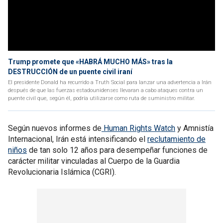
Trump promete que «HABRÁ MUCHO MÁS» tras la
DESTRUCCIÓN de un puente civil iraní
El presidente Donald ha recurrido a Truth Social para lanzar una advertencia a Irán
después de que las fuerzas estadounidenses llevaran a cabo ataques contra un
puente civil que, según él, podría utilizarse como ruta de suministro militar.
Según nuevos informes de
Human Rights Watch
y Amnistía
Internacional, Irán está intensificando el
reclutamiento de
niños
de tan solo 12 años para desempeñar funciones de
carácter militar vinculadas al Cuerpo de la Guardia
Revolucionaria Islámica (CGRI).