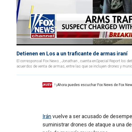
Detienen en Los a un traficante de armas iraní
El corresponsal Fox News , Jonathan , cuenta enSpecial Report los d
acuerdos de venta de armas, entre las que se incluyen drones y munic
! ¡Ahora puedes escuchar Fox News de Fox New
¡NUEVO
Irán
vuelve a ser acusado de desempeña
suministrar drones de ataque a una de l