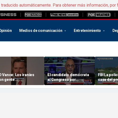
e traducido automáticamente. Para obtener más información, por 
Opinión
Medios de comunicación
Entretenimiento
De
D Vance: Los iraníes
El candidato demócrata
FBI La polic
on gente
al Congreso por
casa del pr
xtraordinariamente
Pensilvania, respaldado
de un inten
fícil
por la DSA, se ve
asesinato d
presionado por el
afueras de
programa electoral del
golf « Californ
grupo
Trumpgolf