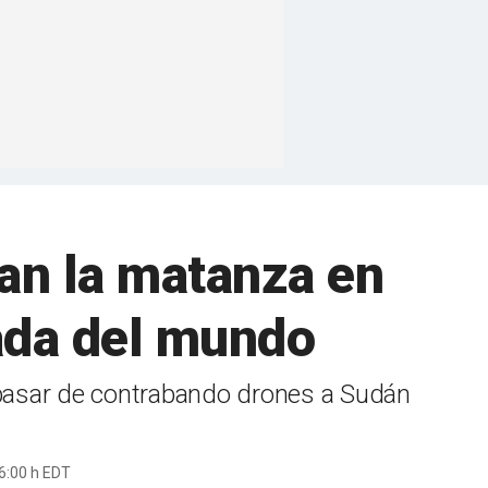
can la matanza en
ada del mundo
 pasar de contrabando drones a Sudán
6:00 h EDT