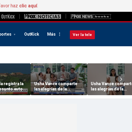
favor haz
clic aquí
.
portes
OutKick
Más
Ver la tele
ía registra la
Usha Vance comparte
Usha Vance compart
esunto autor
las alegrías de la
las alegrías de la
to de
maternidad tras dar la
maternidad tras dar l
etenido a las
bienvenida a su cuarto
bienvenida a su cuar
l campo de
hijo
hijo
ia » de