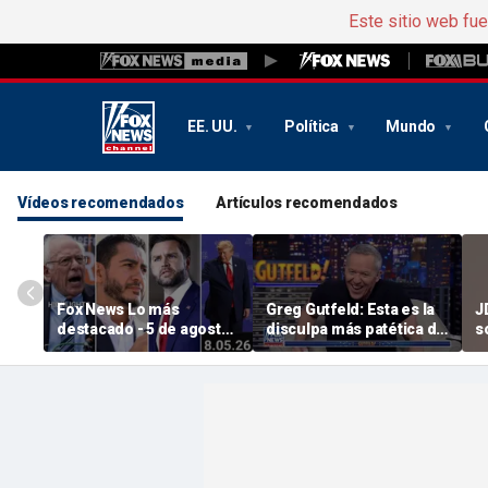
Este sitio web fu
EE. UU.
Política
Mundo
Vídeos recomendados
Artículos recomendados
Fox News Lo más
Greg Gutfeld: Esta es la
J
destacado - 5 de agosto
disculpa más patética de
s
de 2026
la historia
e
di