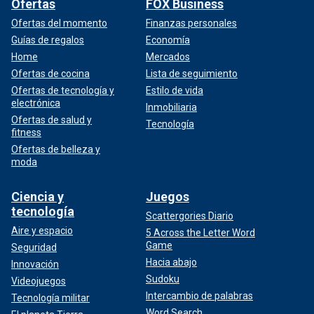
Ofertas
FOX Business
Ofertas del momento
Finanzas personales
Guías de regalos
Economía
Home
Mercados
Ofertas de cocina
Lista de seguimiento
Ofertas de tecnología y
Estilo de vida
electrónica
Inmobiliaria
Ofertas de salud y
Tecnología
fitness
Ofertas de belleza y
moda
Ciencia y
Juegos
tecnología
Scattergories Diario
Aire y espacio
5 Across the Letter Word
Game
Seguridad
Hacia abajo
Innovación
Sudoku
Videojuegos
Intercambio de palabras
Tecnología militar
Word Search