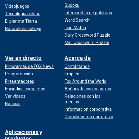
Sudoku
Videojuegos
Intercambio de palabras
Tecnología militar
Word Search
El planeta Tierra
Icon Match
Naturaleza salvaje
Daily Crossword Puzzle
Mini Crossword Puzzle
Ver en directo
Acerca de
Programas de FOX News
Contáctanos
Programación
Empleo
Presentadores
Fox Around the World
Episodios completos
Anúnciate con nosotros
Ver vídeos
Relaciones con los
medios
Noticias
Información corporativa
Cumplimiento normativo
Aplicaciones y
productos