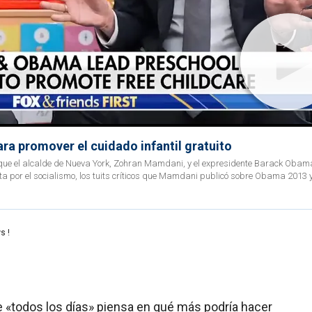
a promover el cuidado infantil gratuito
 el que el alcalde de Nueva York, Zohran Mamdani, y el expresidente Barack Obam
 por el socialismo, los tuits críticos que Mamdani publicó sobre Obama 2013 y
s !
e «todos los días» piensa en qué más podría hacer