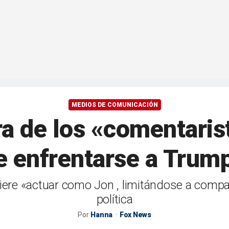
MEDIOS DE COMUNICACIÓN
a de los «comentaris
 enfrentarse a Trump
re «actuar como Jon , limitándose a compar
política
Por
Hanna
Fox News