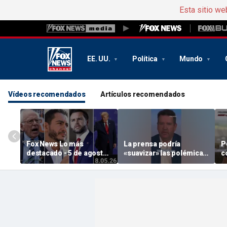
Esta sitio we
EE. UU.
Política
Mundo
Vídeos recomendados
Artículos recomendados
Fox News Lo más
La prensa podría
P
destacado - 5 de agosto
«suavizar» las polémicas
c
de 2026
sobre El-Sayed y Piker
B
para que los demócratas
e
se hagan con el «
s
Michigan », según un
organismo de control