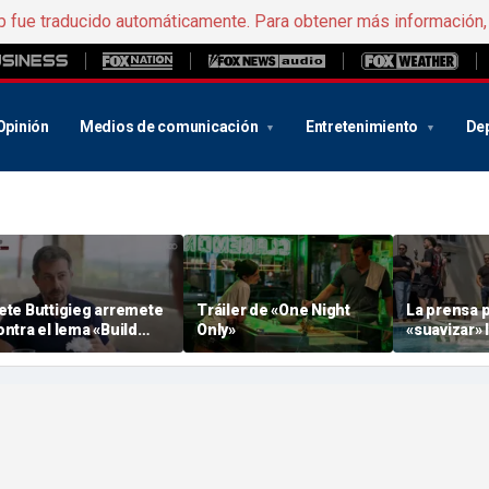
b fue traducido automáticamente. Para obtener más información
Opinión
Medios de comunicación
Entretenimiento
De
ete Buttigieg arremete
Tráiler de «One Night
La prensa 
ontra el lema «Build
Only»
«suavizar» 
ack Better» de « Biden »
sobre El-Sa
n medio de los rumores
para que l
obre 2028
se hagan co
Michigan »
organismo 
los medios