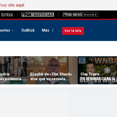
, haz
clic aquí
.
portes
OutKick
Más
Ver la tele
podría
El autor de «The Shack»
Clay Travis
las polémicas
dice que su secuela
DESENMASCARA la
yed y Piker
podría desatar otra
hipocresía de « WNBA
os demócratas
polémica en el mundo
cómo han tratado a
n el «
cristiano
Sophie Cunningham 
, según un
me mandes mensaje
de control de
con Dan Dakich