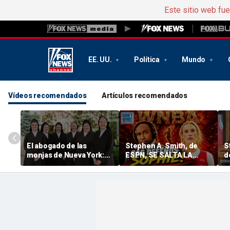
Este sitio web fu
EE. UU.
Política
Mundo
Vídeos recomendados
Artículos recomendados
El abogado de las
Stephen A. Smith, de
S
monjas de Nueva York:
ESPN, SE SALTA LA
d
«Si te importa la libertad,
LÍNEA OFICIAL DE LA
q
deberías interesarte por
EMPRESA y DEFENDE a
e
este caso»
Sophie Cunningham | No
m
me mandes mensajes
c
con Dan Dakich