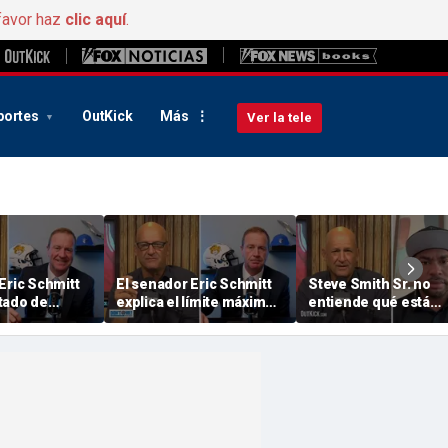
favor haz
clic aquí
.
portes
OutKick
Más
Ver la tele
Eric Schmitt
El senador Eric Schmitt
Steve Smith Sr. no
tado de
explica el límite máximo
entiende qué está
el apoyo de la
de la Ley de Protección
pasando con Brando
del Deporte Universitario
Aiyuk | No me menci
A | No me
| No me mandes
conDan Dakich
nsajes
mensajes en Twitter
kich
conDan Dakich