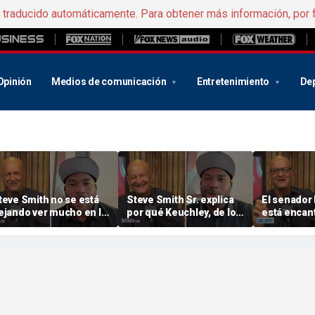
e traducido automáticamente. Para obtener más información, por 
Opinión
Medios de comunicación
Entretenimiento
De
teve Smith no se está
Steve Smith Sr. explica
El senador 
ejando ver mucho en lo
por qué Keuchley, de los
está encan
ue respecta a su papel
« Luke », es un jugador
contar con 
n ESPN | No me mandes
digno del Salón de la
« SEC » y la «Big Ten»
ensajes en Twitter
Fama | No me mandes
para la PCS
onDan Dakich
mensajes conDan
mandes me
Dakich
conDan Da