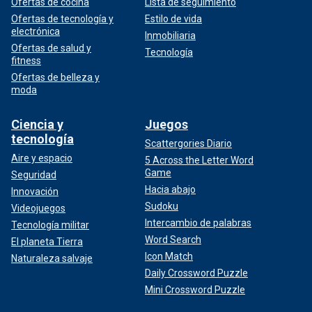
Ofertas de cocina
Lista de seguimiento
Ofertas de tecnología y
Estilo de vida
electrónica
Inmobiliaria
Ofertas de salud y
Tecnología
fitness
Ofertas de belleza y
moda
Ciencia y
Juegos
tecnología
Scattergories Diario
Aire y espacio
5 Across the Letter Word
Game
Seguridad
Hacia abajo
Innovación
Sudoku
Videojuegos
Intercambio de palabras
Tecnología militar
Word Search
El planeta Tierra
Icon Match
Naturaleza salvaje
Daily Crossword Puzzle
Mini Crossword Puzzle