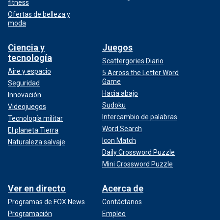
fitness
Ofertas de belleza y
moda
Ciencia y
Juegos
tecnología
Scattergories Diario
Aire y espacio
5 Across the Letter Word
Game
Seguridad
Hacia abajo
Innovación
Sudoku
Videojuegos
Intercambio de palabras
Tecnología militar
Word Search
El planeta Tierra
Icon Match
Naturaleza salvaje
Daily Crossword Puzzle
Mini Crossword Puzzle
Ver en directo
Acerca de
Programas de FOX News
Contáctanos
Programación
Empleo