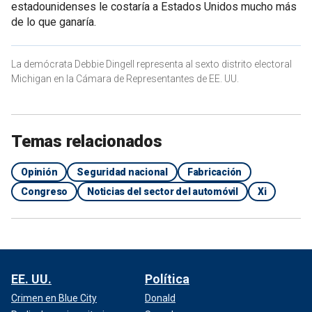
estadounidenses le costaría a Estados Unidos mucho más
de lo que ganaría.
La demócrata Debbie Dingell representa al sexto distrito electoral
Michigan en la Cámara de Representantes de EE. UU.
Temas relacionados
Opinión
Seguridad nacional
Fabricación
Congreso
Noticias del sector del automóvil
Xi
EE. UU.
Política
Crimen en Blue City
Donald