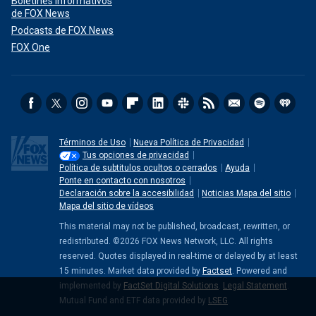
Boletines informativos
de FOX News
Podcasts de FOX News
FOX One
Términos de Uso
Nueva Política de Privacidad
Tus opciones de privacidad
Política de subtitulos ocultos o cerrados
Ayuda
Ponte en contacto con nosotros
Declaración sobre la accesibilidad
Noticias Mapa del sitio
Mapa del sitio de vídeos
This material may not be published, broadcast, rewritten, or
redistributed. ©2026 FOX News Network, LLC. All rights
reserved. Quotes displayed in real-time or delayed by at least
15 minutes. Market data provided by
Factset
. Powered and
implemented by
FactSet Digital Solutions
.
Legal Statement
.
Mutual Fund and ETF data provided by
LSEG
.