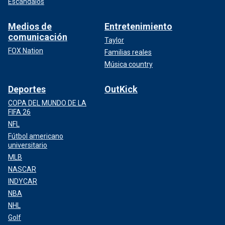
Escándalos
Medios de
Entretenimiento
comunicación
Taylor
FOX Nation
Familias reales
Música country
Deportes
OutKick
COPA DEL MUNDO DE LA
FIFA 26
NFL
Fútbol americano
universitario
MLB
NASCAR
INDYCAR
NBA
NHL
Golf