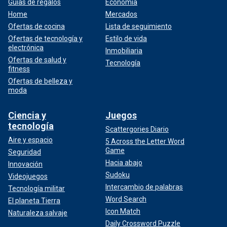
Guías de regalos
Economía
Home
Mercados
Ofertas de cocina
Lista de seguimiento
Ofertas de tecnología y
Estilo de vida
electrónica
Inmobiliaria
Ofertas de salud y
Tecnología
fitness
Ofertas de belleza y
moda
Ciencia y
Juegos
tecnología
Scattergories Diario
Aire y espacio
5 Across the Letter Word
Game
Seguridad
Hacia abajo
Innovación
Sudoku
Videojuegos
Intercambio de palabras
Tecnología militar
Word Search
El planeta Tierra
Icon Match
Naturaleza salvaje
Daily Crossword Puzzle