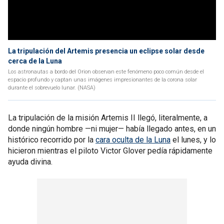
La tripulación del Artemis presencia un eclipse solar desde
cerca de la Luna
Los astronautas a bordo del Orion observan este fenómeno poco común desde el
espacio profundo y captan unas imágenes impresionantes de la corona solar
durante el sobrevuelo lunar. (NASA)
La tripulación de la misión Artemis II llegó, literalmente, a
donde ningún hombre —ni mujer— había llegado antes, en un
histórico recorrido por la
cara oculta de la Luna
el lunes, y lo
hicieron mientras el piloto Victor Glover pedía rápidamente
ayuda divina.