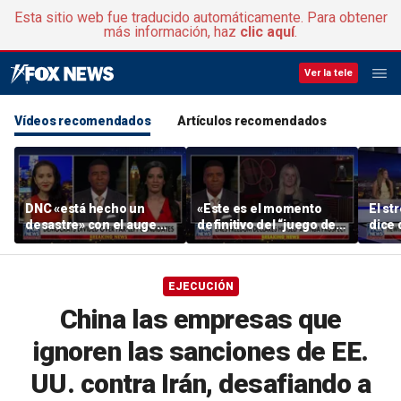
Esta sitio web fue traducido automáticamente. Para obtener
más información, haz
clic aquí
.
Ver la tele
Vídeos recomendados
Artículos recomendados
DNC «está hecho un
«Este es el momento
El st
desastre» con el auge
definitivo del “juego del
dice 
del socialismo: un
gallina”», dice el
pedir
antiguo recaudador de
comentarista
comen
fondos de « DNC »
S
EJECUCIÓN
China las empresas que
ignoren las sanciones de EE.
UU. contra Irán, desafiando a