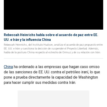
Rebeccah Heinrichs habla sobre el acuerdo de paz entre EE.
UU. e Irán y la influencia China
Rebeccah Heinrichs, del Instituto Hudson, analiza el acuerdo de paz propuesto entre
EE. UU. e Irán y cuestiona la decisión de suspender el Proyecto Libertad. Además,
habla de la postura China respecto al estrecho de Ormuz y de su relación con Irán.
China
ha ordenado a las empresas que hagan caso omiso
de las sanciones de EE. UU. contra el petróleo iraní, lo que
pone a prueba directamente la capacidad de Washington
para hacer cumplir sus medidas contra Irán.