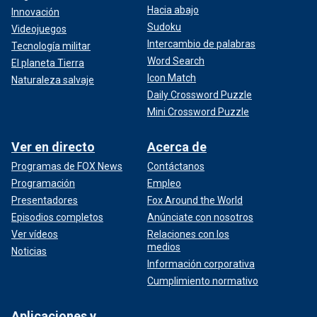
Hacia abajo
Innovación
Sudoku
Videojuegos
Intercambio de palabras
Tecnología militar
Word Search
El planeta Tierra
Icon Match
Naturaleza salvaje
Daily Crossword Puzzle
Mini Crossword Puzzle
Ver en directo
Acerca de
Programas de FOX News
Contáctanos
Programación
Empleo
Presentadores
Fox Around the World
Episodios completos
Anúnciate con nosotros
Ver vídeos
Relaciones con los
medios
Noticias
Información corporativa
Cumplimiento normativo
Aplicaciones y