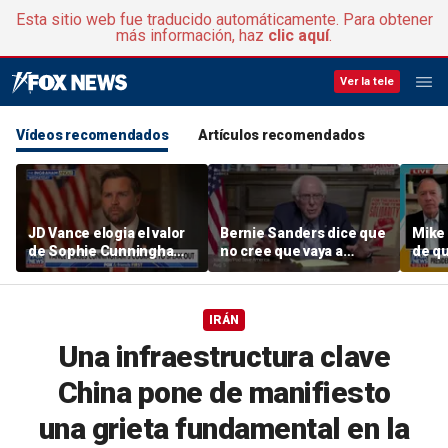
Esta sitio web fue traducido automáticamente. Para obtener
más información, haz
clic aquí
.
Ver la tele
Vídeos recomendados
Artículos recomendados
JD Vance elogia el valor
Bernie Sanders dice que
Mike
de Sophie Cunningham
no cree que vaya a
de qu
en medio de la polémica
apoyar a Francesca Hong
acuer
sobre la identidad de
incum
género de WNBA
IRÁN
Una infraestructura clave
China pone de manifiesto
una grieta fundamental en la