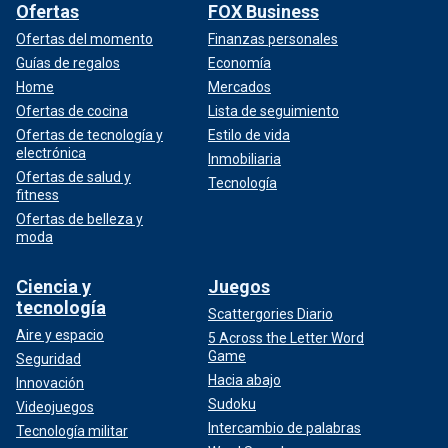
Ofertas
FOX Business
Ofertas del momento
Finanzas personales
Guías de regalos
Economía
Home
Mercados
Ofertas de cocina
Lista de seguimiento
Ofertas de tecnología y
Estilo de vida
electrónica
Inmobiliaria
Ofertas de salud y
Tecnología
fitness
Ofertas de belleza y
moda
Ciencia y
Juegos
tecnología
Scattergories Diario
Aire y espacio
5 Across the Letter Word
Game
Seguridad
Hacia abajo
Innovación
Sudoku
Videojuegos
Intercambio de palabras
Tecnología militar