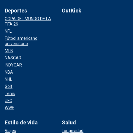
Deportes
OutKick
COPA DEL MUNDO DE LA
FIFA 26
NFL
Fútbol americano
universitario
MLB
NASCAR
INDYCAR
NBA
NHL
Golf
Tenis
UFC
WWE
Estilo de vida
Salud
Viajes
Longevidad