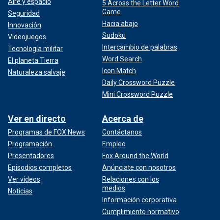
Aire y espacio
5 Across the Letter Word
Game
Seguridad
Hacia abajo
Innovación
Sudoku
Videojuegos
Intercambio de palabras
Tecnología militar
Word Search
El planeta Tierra
Icon Match
Naturaleza salvaje
Daily Crossword Puzzle
Mini Crossword Puzzle
Ver en directo
Acerca de
Programas de FOX News
Contáctanos
Programación
Empleo
Presentadores
Fox Around the World
Episodios completos
Anúnciate con nosotros
Ver vídeos
Relaciones con los
medios
Noticias
Información corporativa
Cumplimiento normativo