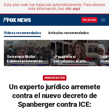
Esta sitio web fue traducido automáticamente. Para obtener
más información, haz
clic aquí
.
Ver la tele
Vídeos recomendados
Artículos recomendados
Secretario Mullin:
«Pasaporte al
Lara 
Estamos presionando a
patriotismo»: el arte
como 
los terroristas por mar,
como herramienta
quisi
aire y tierra
diplomática
Roger
sena
INMIGRACIÓN
Un experto jurídico arremete
contra el nuevo decreto de
Spanberger contra ICE: