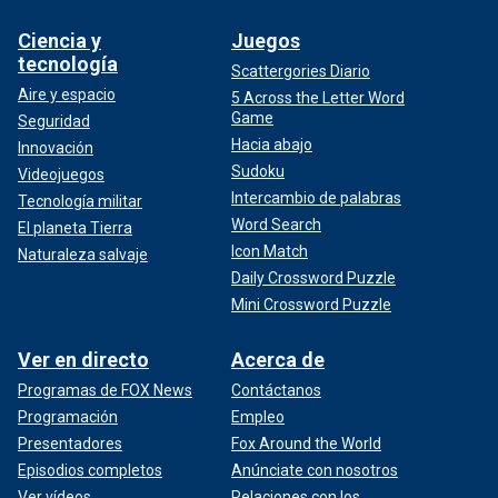
Ciencia y
Juegos
tecnología
Scattergories Diario
Aire y espacio
5 Across the Letter Word
Game
Seguridad
Hacia abajo
Innovación
Sudoku
Videojuegos
Intercambio de palabras
Tecnología militar
Word Search
El planeta Tierra
Icon Match
Naturaleza salvaje
Daily Crossword Puzzle
Mini Crossword Puzzle
Ver en directo
Acerca de
Programas de FOX News
Contáctanos
Programación
Empleo
Presentadores
Fox Around the World
Episodios completos
Anúnciate con nosotros
Ver vídeos
Relaciones con los