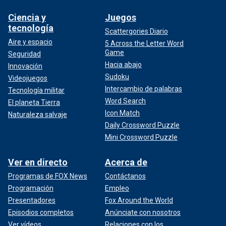
Ciencia y
Juegos
tecnología
Scattergories Diario
Aire y espacio
5 Across the Letter Word
Game
Seguridad
Hacia abajo
Innovación
Sudoku
Videojuegos
Intercambio de palabras
Tecnología militar
Word Search
El planeta Tierra
Icon Match
Naturaleza salvaje
Daily Crossword Puzzle
Mini Crossword Puzzle
Ver en directo
Acerca de
Programas de FOX News
Contáctanos
Programación
Empleo
Presentadores
Fox Around the World
Episodios completos
Anúnciate con nosotros
Ver vídeos
Relaciones con los