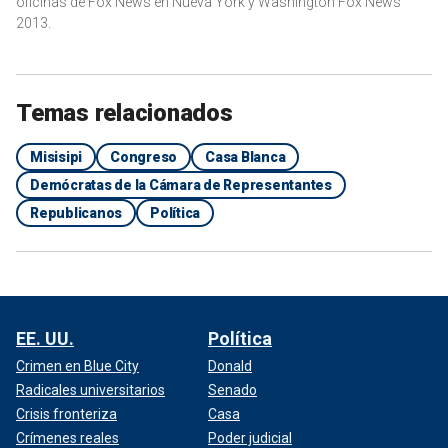
oficinas de Fox News en Nueva York y Washington Fox News
2013.
Temas relacionados
Misisipi
Congreso
Casa Blanca
Demócratas de la Cámara de Representantes
Republicanos
Política
EE. UU.
Política
Crimen en Blue City
Donald
Radicales universitarios
Senado
Crisis fronteriza
Casa
Crímenes reales
Poder judicial