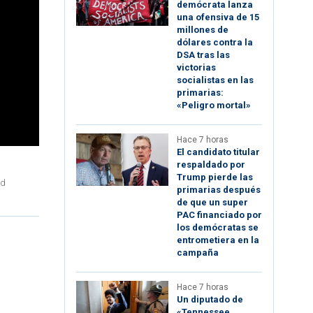
demócrata lanza
una ofensiva de 15
millones de
dólares contra la
DSA tras las
victorias
socialistas en las
primarias:
«Peligro mortal»
Hace 7 horas
El candidato titular
respaldado por
Trump pierde las
ld
primarias después
de que un super
PAC financiado por
los demócratas se
entrometiera en la
campaña
Hace 7 horas
Un diputado de
«Tennessee