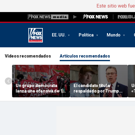
Este sitio web fu
EE. UU.
Política
Mundo
Vídeos recomendados
Artículos recomendados
Un grupo demócrata
El candidato titular
U
lanza una ofensiva de 15
respaldado por Trump
«
millones de dólares
pierde las primarias
r
contra la DSA tras las
después de que un
g
victorias socialistas en
super PAC financiado
C
las primarias: «Peligro
por los demócratas se
R
mortal»
entrometiera en la
d
campaña
r