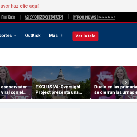
favor haz
clic aquí
.
portes
OutKick
Más
Ver la tele
a conservador
EXCLUSIVA: Oversight
Duelo en las primaria
viral con el
Project presenta una
se cierran las urnas 
d contra el
demanda para bloquear
Tennessee mientras
ra unas
la medida de
conservador radical
lave
redistribución de
aspira al cargo de
circunscripciones de los
gobernador
demócratas de «
Maryland », respaldada
por el gobernador
Moore