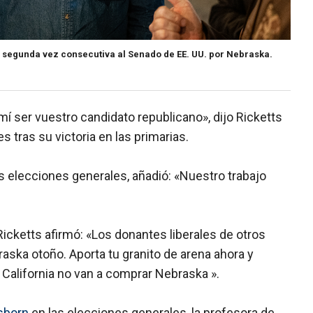
r segunda vez consecutiva al Senado de EE. UU. por Nebraska.
mí ser vuestro candidato republicano», dijo Ricketts
s tras su victoria en las primarias.
 las elecciones generales, añadió: «Nuestro trabajo
icketts afirmó: «Los donantes liberales de otros
raska otoño. Aporta tu granito de arena ahora y
 California no van a comprar Nebraska ».
sborn
en las elecciones generales, la profesora de