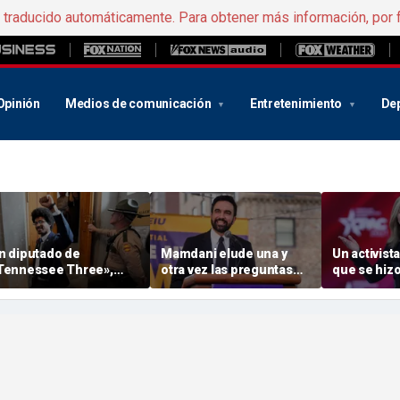
e traducido automáticamente. Para obtener más información, por 
Opinión
Medios de comunicación
Entretenimiento
De
n diputado de
Mamdani elude una y
Un activist
Tennessee Three»,
otra vez las preguntas
que se hizo 
espaldado por el grupo,
sobre el supuesto plan
hashtag # a
ana las primarias de la
para reactivar las
PCCh supe
ámara de
subidas de impuestos a
primarias c
epresentantes en un
los neoyorquinos con
istrito recién
mayor poder adquisitivo
ediseñado