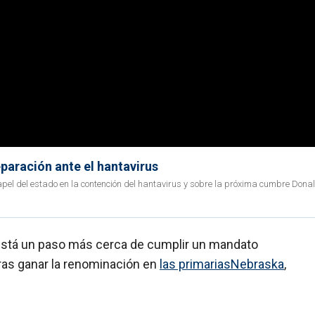
eparación ante el hantavirus
apel del estado en la contención del hantavirus y sobre la próxima cumbre Dona
 está un paso más cerca de cumplir un mandato
ras ganar la renominación en
las primariasNebraska
,