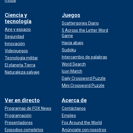
moda
Ciencia y
Juegos
tecnología
Scattergories Diario
Aire y espacio
5 Across the Letter Word
Game
Seguridad
Hacia abajo
Innovación
Sudoku
Videojuegos
Intercambio de palabras
Tecnología militar
Word Search
El planeta Tierra
Icon Match
Naturaleza salvaje
Daily Crossword Puzzle
Mini Crossword Puzzle
Ver en directo
Acerca de
Programas de FOX News
Contáctanos
Programación
Empleo
Presentadores
Fox Around the World
Episodios completos
Anúnciate con nosotros