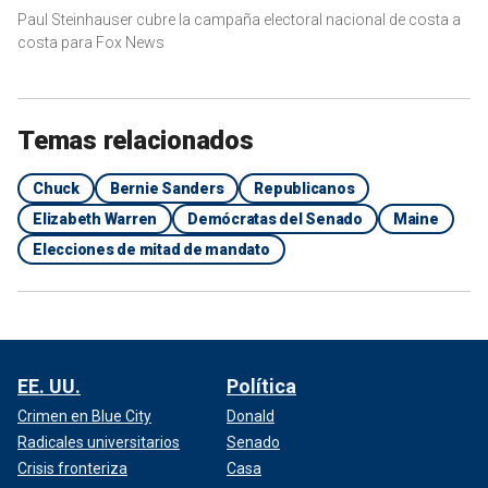
Paul Steinhauser cubre la campaña electoral nacional de costa a
costa para Fox News
Temas relacionados
Chuck
Bernie Sanders
Republicanos
Elizabeth Warren
Demócratas del Senado
Maine
Elecciones de mitad de mandato
EE. UU.
Política
Crimen en Blue City
Donald
Radicales universitarios
Senado
Crisis fronteriza
Casa