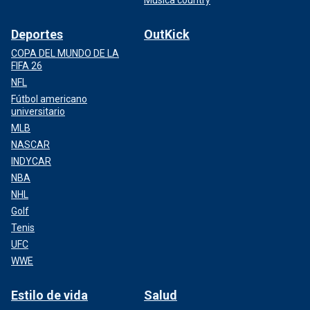
Deportes
OutKick
COPA DEL MUNDO DE LA
FIFA 26
NFL
Fútbol americano
universitario
MLB
NASCAR
INDYCAR
NBA
NHL
Golf
Tenis
UFC
WWE
Estilo de vida
Salud