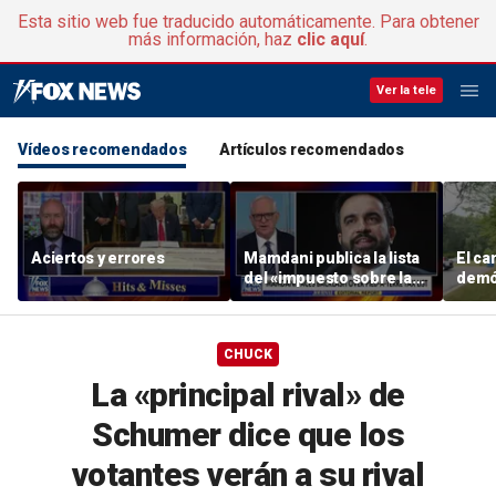
Esta sitio web fue traducido automáticamente. Para obtener
más información, haz
clic aquí
.
Ver la tele
Vídeos recomendados
Artículos recomendados
Aciertos y errores
Mamdani publica la lista
El ca
del «impuesto sobre las
demó
segundas residencias»
apoya
nacio
centr
CHUCK
La «principal rival» de
Schumer dice que los
votantes verán a su rival