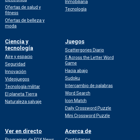
Inmobiliaria
Ofertas de salud y
Tecnología
fitness
Ofertas de belleza y
moda
Ciencia y
Juegos
tecnología
Scattergories Diario
Aire y espacio
5 Across the Letter Word
Game
Seguridad
Hacia abajo
Innovación
Sudoku
Videojuegos
Intercambio de palabras
Tecnología militar
Word Search
El planeta Tierra
Icon Match
Naturaleza salvaje
Daily Crossword Puzzle
Mini Crossword Puzzle
Ver en directo
Acerca de
Programas de FOX News
Contáctanos