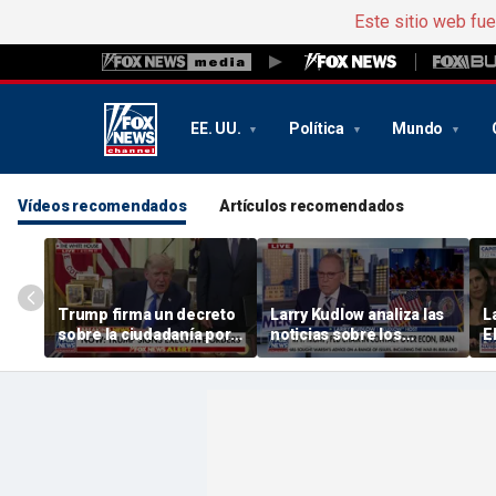
Este sitio web fu
EE. UU.
Política
Mundo
Vídeos recomendados
Artículos recomendados
Trump firma un decreto
Larry Kudlow analiza las
L
sobre la ciudadanía por
noticias sobre los
E
nacimiento
vínculos entre Trump y
e
Warsh
N