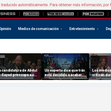
e traducido automáticamente. Para obtener más información, por 
Opinión
Medios de comunicación
Entretenimiento
De
a candidatura de Abdul
Un experto dice que Irán
Los medios
l-Sayed preocupa a un
está decidido a acabar
critican du
xperto en Seguridad
con el poder de Estados
comentario
acional
Unidos en Oriente Medio
» Cunningh
equidad en
femenino