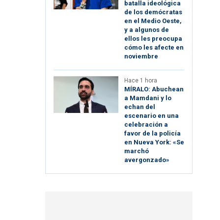
batalla ideológica
de los demócratas
en el Medio Oeste,
y a algunos de
ellos les preocupa
cómo les afecte en
noviembre
Hace 1 hora
MÍRALO: Abuchean
a Mamdani y lo
echan del
escenario en una
celebración a
favor de la policía
en Nueva York: «Se
marchó
avergonzado»