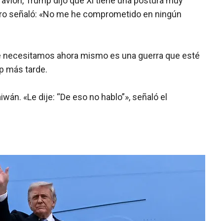
 avión, Trump dijo que Xi tiene una postura muy
pero señaló: «No me he comprometido en ningún
que necesitamos ahora mismo es una guerra que esté
p más tarde.
iwán. «Le dije: “De eso no hablo”», señaló el