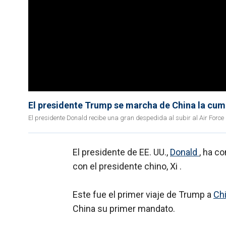
El presidente Trump se marcha de China la cum
El presidente Donald recibe una gran despedida al subir al Air Force O
El presidente de EE. UU.,
Donald
, ha c
con el presidente chino, Xi .
Este fue el primer viaje de Trump a
Ch
China su primer mandato.