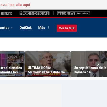
favor haz
clic aquí
.
portes
OutKick
Más
Ver la tele
 tradicionales
ÚLTIMA HORA:
Un republicano de la
ramente los
McConnell ha salido de
Cámara de
s de « Sophie
rehabilitación y ahora se
Representantes plan
am sobre la
está recuperando en
retirar la financiación
 el deporte
casa
Smithsonian por su
historia «woke»