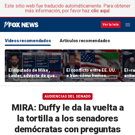
Este sitio web fue traducido automáticamente. Para obtener
más información, por favor haz
clic aquí
.
Ver la tele
Vídeos recomendados
Artículos recomendados
El diputado de Mike ,
El conflicto entre EE. UU.
El «ra
Lawler, advierte de que
e Irán: cómo hemos
anti
los socialistas radicales
llegado hasta aquí
tiene
se están haciendo con el
resp
control del Partido
AUDIENCIAS DEL SENADO
Demócrata
MIRA: Duffy le da la vuelta a
la tortilla a los senadores
demócratas con preguntas