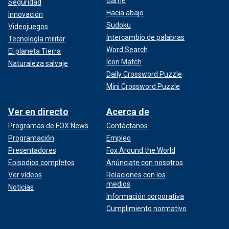
Game
Seguridad
Hacia abajo
Innovación
Sudoku
Videojuegos
Intercambio de palabras
Tecnología militar
Word Search
El planeta Tierra
Icon Match
Naturaleza salvaje
Daily Crossword Puzzle
Mini Crossword Puzzle
Ver en directo
Acerca de
Programas de FOX News
Contáctanos
Programación
Empleo
Presentadores
Fox Around the World
Episodios completos
Anúnciate con nosotros
Ver vídeos
Relaciones con los
medios
Noticias
Información corporativa
Cumplimiento normativo