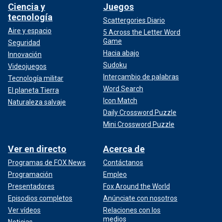
Ciencia y
Juegos
tecnología
Scattergories Diario
Aire y espacio
5 Across the Letter Word
Game
Seguridad
Hacia abajo
Innovación
Sudoku
Videojuegos
Intercambio de palabras
Tecnología militar
Word Search
El planeta Tierra
Icon Match
Naturaleza salvaje
Daily Crossword Puzzle
Mini Crossword Puzzle
Ver en directo
Acerca de
Programas de FOX News
Contáctanos
Programación
Empleo
Presentadores
Fox Around the World
Episodios completos
Anúnciate con nosotros
Ver vídeos
Relaciones con los
medios
Noticias