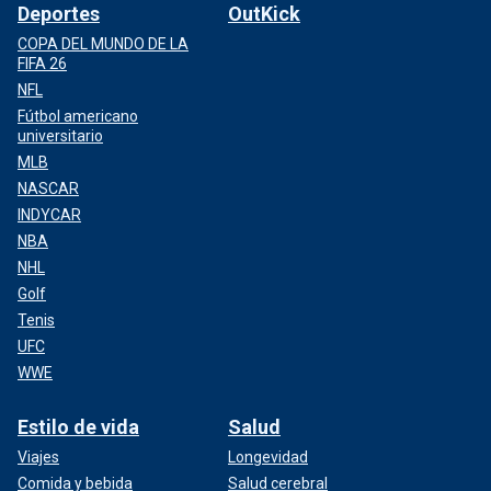
Deportes
OutKick
COPA DEL MUNDO DE LA
FIFA 26
NFL
Fútbol americano
universitario
MLB
NASCAR
INDYCAR
NBA
NHL
Golf
Tenis
UFC
WWE
Estilo de vida
Salud
Viajes
Longevidad
Comida y bebida
Salud cerebral