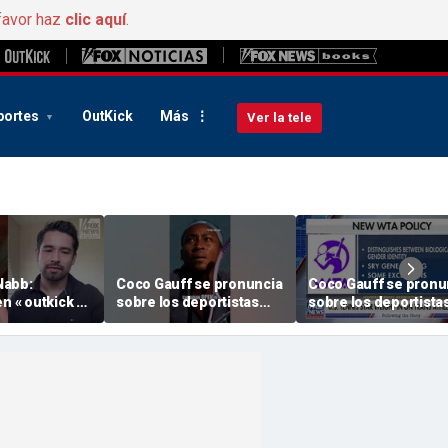
favor haz
clic aquí
.
portes
OutKick
Más
Ver la tele
Nabb:
Coco Gauff se pronuncia
Coco Gauff se pronu
n « outkick »,
sobre los deportistas
sobre los deportista
o de 2026.mp4
transgénero en los
transgénero en los
deportes femeninos
deportes femeninos