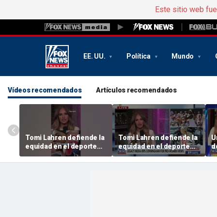
Este sitio web fu
EE. UU.
Política
Mundo
Vídeos recomendados
Artículos recomendados
Tomi Lahren defiende la
Tomi Lahren defiende la
U
equidad en el deporte
equidad en el deporte
d
femenino en medio del
femenino en medio del
a
debate sobre los
debate sobre los
a
deportistas transgénero
deportistas transgénero
p
d