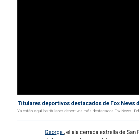
Titulares deportivos destacados de Fox News 
Ya están aquí los titulares deportivos más destacados Fox News . Ec
George
, el ala cerrada estrella de Sa