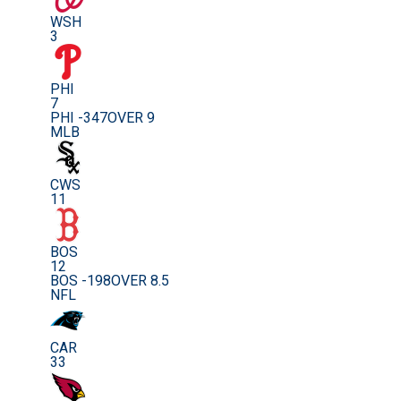
WSH
3
PHI
7
PHI -347
OVER 9
MLB
CWS
11
BOS
12
BOS -198
OVER 8.5
NFL
CAR
33