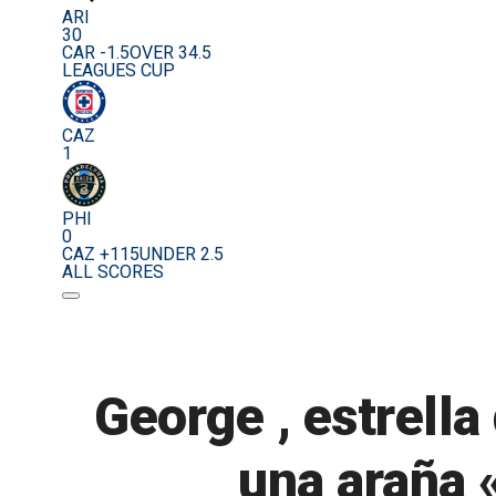
ARI
30
CAR -1.5
OVER 34.5
LEAGUES CUP
CAZ
1
PHI
0
CAZ +115
UNDER 2.5
ALL SCORES
George , estrella
una araña 