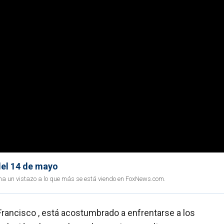
del 14 de mayo
ha un vistazo a lo que más se está viendo en FoxNews.com.
n Francisco , está acostumbrado a enfrentarse a los