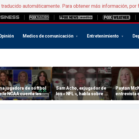
e traducido automáticamente. Para obtener más información, por 
Opinión
Medios de comunicación
Entretenimiento
De
na jugadora de sóftbol
Sam Acho, exjugador de
Payton Mc
e la NCAA cuenta las
los « NFL », habla sobre la
entrevista e
menazas «muy
importancia de fomentar
6 de agost
terradoras» que recibió
el respeto y sobre cómo
or alzar la voz en apoyo
« Sophie » Cunningham
el deporte femenino
está aprovechando su
influencia