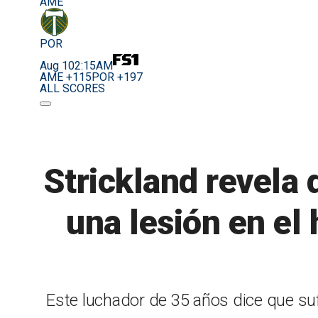
AME
POR
Aug 10
2:15AM
AME +115
POR +197
ALL SCORES
Strickland revela
una lesión en el
Este luchador de 35 años dice que suf