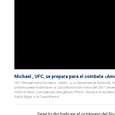
Michael , UFC, se prepara para el combate «Ame
UFC Michael invita Fox News , Adam , a su Tennessee de Nashville, 
próxima pelea histórica en la Casa Blanca con motivo del 250.º anive
Folds of Honor y las bebidas energéticas Phorm. Destaca la resilienc
hasta llegar a la Casa Blanca.
Sean lo dio todo en el octágono del P