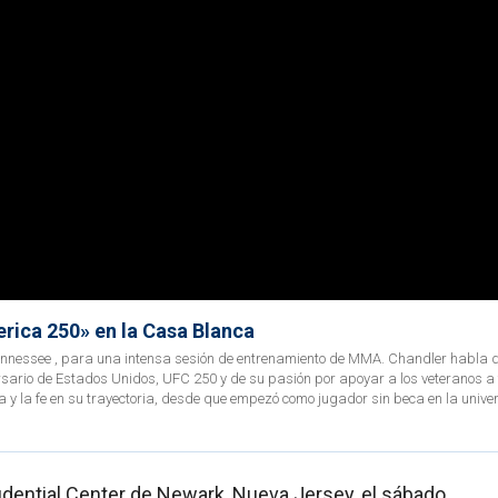
rica 250» en la Casa Blanca
Tennessee , para una intensa sesión de entrenamiento de MMA. Chandler habla 
rsario de Estados Unidos, UFC 250 y de su pasión por apoyar a los veteranos a
ia y la fe en su trayectoria, desde que empezó como jugador sin beca en la univ
rudential Center de Newark, Nueva Jersey, el sábado