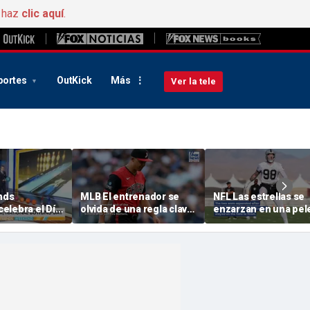
, haz
clic aquí
.
portes
OutKick
Más
Ver la tele
nds
MLB El entrenador se
NFL Las estrellas se
elebra el Día
olvida de una regla clave
enzarzan en una pel
l Bolos
en un error inexplicable
en la concentración 
durante la derrota
pretemporada en un
momento de gran
tensión