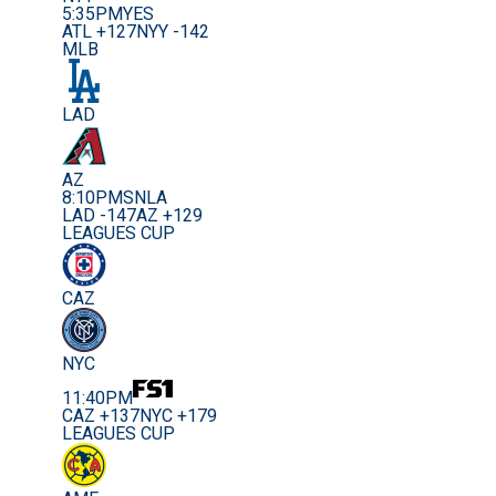
5:35PM
YES
ATL +127
NYY -142
MLB
LAD
AZ
8:10PM
SNLA
LAD -147
AZ +129
LEAGUES CUP
CAZ
NYC
11:40PM
CAZ +137
NYC +179
LEAGUES CUP