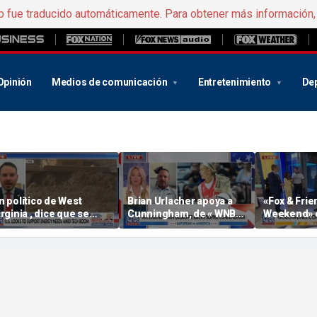
b fue traducido automáticamente. Para obtener más información
Opinión
Medios de comunicación
Entretenimiento
De
n político de West
Brian Urlacher apoya a
«Fox & Frie
irginia , dice que se
Cunningham, de « WNBA
Weekend» c
vecina una «fiebre del
» ( Sophie ), frente a los
Nacional de
ro» en el sector minero
hombres biológicos en
los deportes femeninos