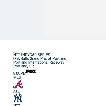
NTT INDYCAR SERIES
OnlyBulls Grand Prix of Portland
Portland International Raceway
Portland, OR
8:00PM
MLB
ATL
NYY