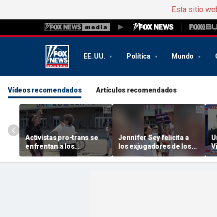
Esta sitio we
EE. UU.
Política
Mundo
Vídeos recomendados
Artículos recomendados
Activistas pro-trans se
Jennifer Sey felicita a
U
enfrentan a los
los exjugadores de los
V
seguidores de « Sophie »
«NBA » por presentarse
a
Cunningham antes del
al draft de la « WNBA »
o
partido entre las Fever y
las Sky