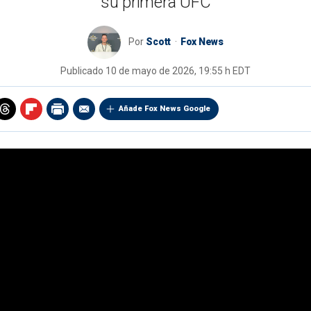
su primera UFC
Por
Scott
Fox News
Publicado
10 de mayo de 2026, 19:55 h EDT
Añade Fox News Google