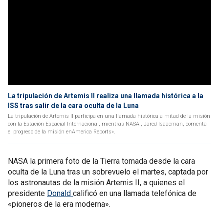
La tripulación de Artemis II realiza una llamada histórica a la
ISS tras salir de la cara oculta de la Luna
La tripulación de Artemis II participa en una llamada histórica a mitad de la misión
con la Estación Espacial Internacional, mientras NASA , Jared Isaacman, comenta
el progreso de la misión enAmerica Reports».
NASA la primera foto de la Tierra tomada desde la cara
oculta de la Luna tras un sobrevuelo el martes, captada por
los astronautas de la misión Artemis II, a quienes el
presidente
Donald
calificó en una llamada telefónica de
«pioneros de la era moderna».