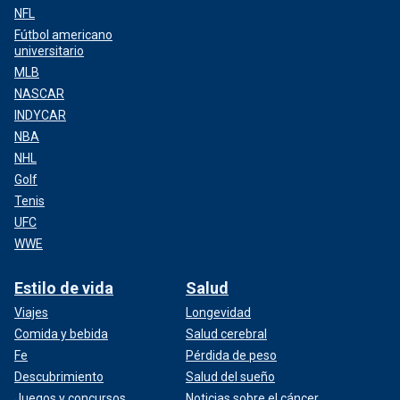
NFL
Fútbol americano
universitario
MLB
NASCAR
INDYCAR
NBA
NHL
Golf
Tenis
UFC
WWE
Estilo de vida
Salud
Viajes
Longevidad
Comida y bebida
Salud cerebral
Fe
Pérdida de peso
Descubrimiento
Salud del sueño
Juegos y concursos
Noticias sobre el cáncer