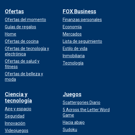
Ofertas
FOX Business
Ofertas del momento
Finanzas personales
Guías de regalos
Economía
Home
Mercados
Ofertas de cocina
Lista de seguimiento
Ofertas de tecnología y
Estilo de vida
electrónica
Inmobiliaria
Ofertas de salud y
Tecnología
fitness
Ofertas de belleza y
moda
Ciencia y
Juegos
tecnología
Scattergories Diario
Aire y espacio
5 Across the Letter Word
Game
Seguridad
Hacia abajo
Innovación
Sudoku
Videojuegos