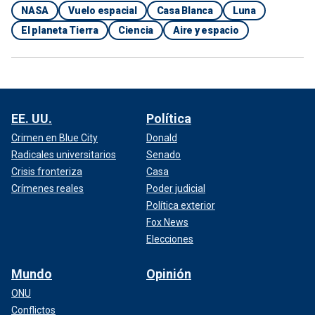
NASA
Vuelo espacial
Casa Blanca
Luna
El planeta Tierra
Ciencia
Aire y espacio
EE. UU.
Política
Crimen en Blue City
Donald
Radicales universitarios
Senado
Crisis fronteriza
Casa
Crímenes reales
Poder judicial
Política exterior
Fox News
Elecciones
Mundo
Opinión
ONU
Conflictos