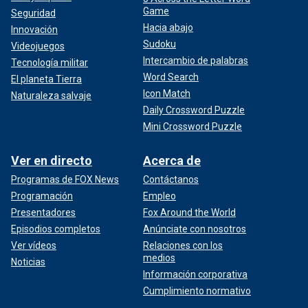
Game
Seguridad
Hacia abajo
Innovación
Sudoku
Videojuegos
Intercambio de palabras
Tecnología militar
Word Search
El planeta Tierra
Icon Match
Naturaleza salvaje
Daily Crossword Puzzle
Mini Crossword Puzzle
Ver en directo
Acerca de
Programas de FOX News
Contáctanos
Programación
Empleo
Presentadores
Fox Around the World
Episodios completos
Anúnciate con nosotros
Ver vídeos
Relaciones con los
medios
Noticias
Información corporativa
Cumplimiento normativo