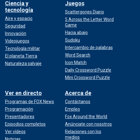
Ciencia y
Juegos
tecnología
Scattergories Diario
Aire y espacio
5 Across the Letter Word
Game
Seguridad
Hacia abajo
Innovación
Sudoku
Videojuegos
Intercambio de palabras
Tecnología militar
Word Search
El planeta Tierra
Icon Match
Naturaleza salvaje
Daily Crossword Puzzle
Mini Crossword Puzzle
Ver en directo
Acerca de
Programas de FOX News
Contáctanos
Programación
Empleo
Presentadores
Fox Around the World
Episodios completos
Anúnciate con nosotros
Ver vídeos
Relaciones con los
medios
Noticias