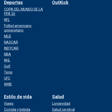
Deportes
OutKick
COPA DEL MUNDO DE LA
FIFA 26
NFL
Fútbol americano
universitario
MLB
NASCAR
INDYCAR
NBA
NHL
Golf
Tenis
UFC
WWE
Estilo de vida
Salud
Viajes
Longevidad
Comida y bebida
Salud cerebral