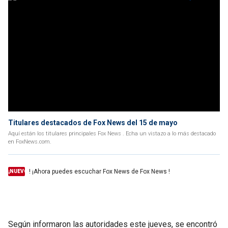
Titulares destacados de Fox News del 15 de mayo
Aquí están los titulares principales Fox News . Echa un vistazo a lo más destacado
en FoxNews.com.
! ¡Ahora puedes escuchar Fox News de Fox News !
¡NUEVO
Según informaron las autoridades este jueves, se encontró