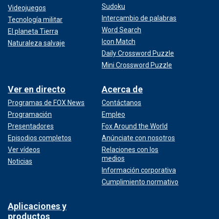
Sudoku
Videojuegos
Intercambio de palabras
Tecnología militar
Word Search
El planeta Tierra
Icon Match
Naturaleza salvaje
Daily Crossword Puzzle
Mini Crossword Puzzle
Ver en directo
Acerca de
Programas de FOX News
Contáctanos
Programación
Empleo
Presentadores
Fox Around the World
Episodios completos
Anúnciate con nosotros
Ver vídeos
Relaciones con los
medios
Noticias
Información corporativa
Cumplimiento normativo
Aplicaciones y
productos