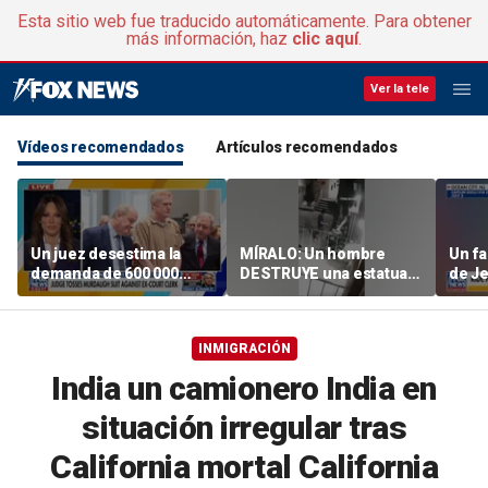
Esta sitio web fue traducido automáticamente. Para obtener
más información, haz
clic aquí
.
Ver la tele
Vídeos recomendados
Artículos recomendados
Un juez desestima la
MÍRALO: Un hombre
Un fa
demanda de 600 000
DESTRUYE una estatua
de Je
dólares presentada por «
de la Virgen María con un
los p
Alex » Murdaugh contra
martillo
boca
la exsecretaria judicial
INMIGRACIÓN
Becky Hill
India un camionero India en
situación irregular tras
California mortal California