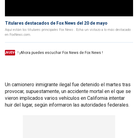
Titulares destacados de Fox News del 20 de mayo
Aquí están los titulares principales Fox News . Echa un vistazo a lo más destacado
en FoxNews.com.
! ¡Ahora puedes escuchar Fox News de Fox News !
¡NUEVO
Un camionero inmigrante ilegal fue detenido el martes tras
provocar, supuestamente, un accidente mortal en el que se
vieron implicados varios vehículos en California intentar
huir del lugar, según informaron las autoridades federales.