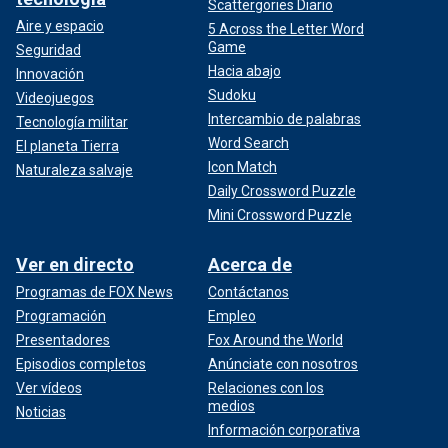
Scattergories Diario
Aire y espacio
5 Across the Letter Word
Game
Seguridad
Hacia abajo
Innovación
Sudoku
Videojuegos
Intercambio de palabras
Tecnología militar
Word Search
El planeta Tierra
Icon Match
Naturaleza salvaje
Daily Crossword Puzzle
Mini Crossword Puzzle
Ver en directo
Acerca de
Programas de FOX News
Contáctanos
Programación
Empleo
Presentadores
Fox Around the World
Episodios completos
Anúnciate con nosotros
Ver vídeos
Relaciones con los
medios
Noticias
Información corporativa