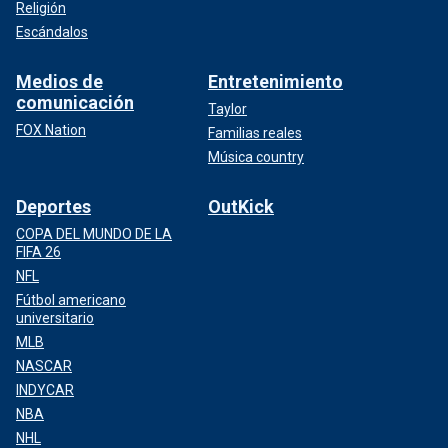
Religión
Escándalos
Medios de
Entretenimiento
comunicación
Taylor
FOX Nation
Familias reales
Música country
Deportes
OutKick
COPA DEL MUNDO DE LA
FIFA 26
NFL
Fútbol americano
universitario
MLB
NASCAR
INDYCAR
NBA
NHL