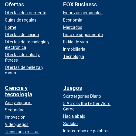
Ofertas
FOX Business
Ofertas del momento
Finanzas personales
Guías de regalos
Economía
Home
Mercados
Ofertas de cocina
Lista de seguimiento
Ofertas de tecnología y
Estilo de vida
electrónica
Inmobiliaria
Ofertas de salud y
Tecnología
fitness
Ofertas de belleza y
moda
Ciencia y
Juegos
tecnología
Scattergories Diario
Aire y espacio
5 Across the Letter Word
Game
Seguridad
Hacia abajo
Innovación
Sudoku
Videojuegos
Intercambio de palabras
Tecnología militar