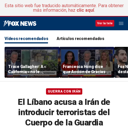
Esta sitio web fue traducido automáticamente. Para obtener
más información, haz
clic aquí
.
Ver la tele
Vídeos recomendados
Artículos recomendados
Trace Gallagher: A «
Francesca Hong dice
Fox 
California » no le
que Acción de Gracias es
desta
importan los impuestos,
su «fiesta favorita» tras la
de 2
el fraude, los abusos ni
petición que hubo hace
los baños
tiempo para cancelarla
GUERRA CON IRÁN
El Líbano acusa a Irán de
introducir terroristas del
Cuerpo de la Guardia