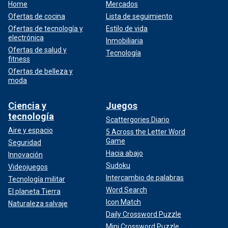
Home
Mercados
Ofertas de cocina
Lista de seguimiento
Ofertas de tecnología y
Estilo de vida
electrónica
Inmobiliaria
Ofertas de salud y
Tecnología
fitness
Ofertas de belleza y
moda
Ciencia y
Juegos
tecnología
Scattergories Diario
Aire y espacio
5 Across the Letter Word
Game
Seguridad
Hacia abajo
Innovación
Sudoku
Videojuegos
Intercambio de palabras
Tecnología militar
Word Search
El planeta Tierra
Icon Match
Naturaleza salvaje
Daily Crossword Puzzle
Mini Crossword Puzzle