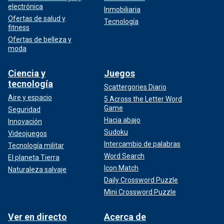
electrónica
Inmobiliaria
Ofertas de salud y
Tecnología
fitness
Ofertas de belleza y
moda
Ciencia y
Juegos
tecnología
Scattergories Diario
Aire y espacio
5 Across the Letter Word
Game
Seguridad
Hacia abajo
Innovación
Sudoku
Videojuegos
Intercambio de palabras
Tecnología militar
Word Search
El planeta Tierra
Icon Match
Naturaleza salvaje
Daily Crossword Puzzle
Mini Crossword Puzzle
Ver en directo
Acerca de