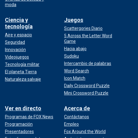
moda
Ciencia y
Juegos
tecnología
Scattergories Diario
Aire y espacio
5 Across the Letter Word
Game
Seguridad
Hacia abajo
Innovación
Sudoku
Videojuegos
Intercambio de palabras
Tecnología militar
Word Search
El planeta Tierra
Icon Match
Naturaleza salvaje
Daily Crossword Puzzle
Mini Crossword Puzzle
Ver en directo
Acerca de
Programas de FOX News
Contáctanos
Programación
Empleo
Presentadores
Fox Around the World