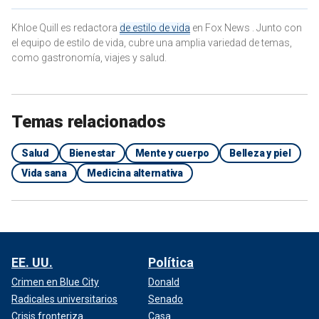
Khloe Quill es redactora
de estilo de vida
en Fox News . Junto con
el equipo de estilo de vida, cubre una amplia variedad de temas,
como gastronomía, viajes y salud.
Temas relacionados
Salud
Bienestar
Mente y cuerpo
Belleza y piel
Vida sana
Medicina alternativa
EE. UU.
Política
Crimen en Blue City
Donald
Radicales universitarios
Senado
Crisis fronteriza
Casa