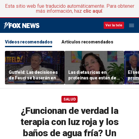
Esta sitio web fue traducido automáticamente. Para obtener
más información, haz
clic aquí
.
Ver la tele
Vídeos recomendados
Artículos recomendados
Gutfeld: Las decisiones
Las dietas ricas en
El s
de Fauci se basarán en
proteínas que están de
prome
interpretaciones
moda podrían tener un
fondo
controvertidas
efecto inesperado en la
Fauci
longevidad
avanz
SALUD
¿Funcionan de verdad la
terapia con luz roja y los
baños de agua fría? Un