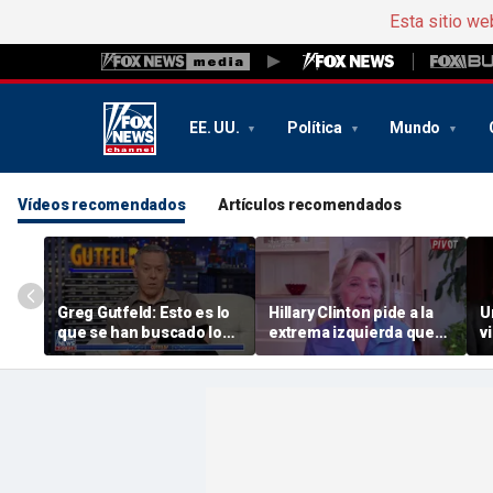
Esta sitio we
EE. UU.
Política
Mundo
Vídeos recomendados
Artículos recomendados
Greg Gutfeld: Esto es lo
Hillary Clinton pide a la
U
que se han buscado los
extrema izquierda que
v
demócratas
apoye a los demócratas
a
moderados
q
«
m