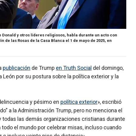
 Donald y otros líderes religiosos, habla durante un acto con
dín de las Rosas de la Casa Blanca el 1 de mayo de 2025, en
na
publicación
de Trump
en Truth Social
del domingo,
a León por su postura sobre la política exterior y la
 delincuencia y pésimo en
política exterior
», escribió
edo” a la Administración Trump, pero no menciona el
 y todas las demás organizaciones cristianas durante
a todo el mundo por celebrar misas, incluso cuando
ez e incluso veinte pies de distancia».