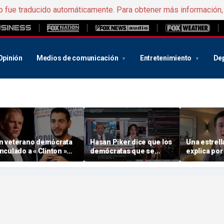
b fue traducido automáticamente. Para obtener más información
Opinión
Medios de comunicación
Entretenimiento
De
n veterano demócrata
Hasan Piker dice que los
Una estrell
inculado a « Clinton »
demócratas que se
explica por
bandona el barco y dice
oponen a El-Sayed
jóvenes es
ue el partido ha
deberían ser
a la iglesia
perdido su centro
«castigados»
oral»