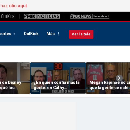
, haz
clic aquí
.
portes
OutKick
Más
Ver la tele
a de Disney
¿En quién confía más la
Megan Rapinoe no c
 qué los
gente: en Cathy
que la gente se esté
tán volviendo
Engelbert o en el Dr.
esforzando de verd
Fauci?
por proteger a las ch
en el deporte | No m
mandes mensajes c
Dan Dakich