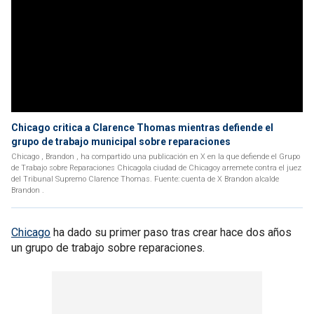
Chicago critica a Clarence Thomas mientras defiende el
grupo de trabajo municipal sobre reparaciones
Chicago , Brandon , ha compartido una publicación en X en la que defiende el Grupo
de Trabajo sobre Reparaciones Chicagola ciudad de Chicagoy arremete contra el juez
del Tribunal Supremo Clarence Thomas. Fuente: cuenta de X Brandon alcalde
Brandon .
Chicago
ha dado su primer paso tras crear hace dos años
un grupo de trabajo sobre reparaciones.