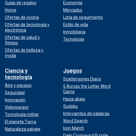
Guías de regalos
Economía
Home
Mercados
Ofertas de cocina
Lista de seguimiento
Ofertas de tecnología y
Estilo de vida
electrónica
Inmobiliaria
Ofertas de salud y
Tecnología
fitness
Ofertas de belleza y
moda
Ciencia y
Juegos
tecnología
Scattergories Diario
Aire y espacio
5 Across the Letter Word
Game
Seguridad
Hacia abajo
Innovación
Sudoku
Videojuegos
Intercambio de palabras
Tecnología militar
Word Search
El planeta Tierra
Icon Match
Naturaleza salvaje
Daily Crossword Puzzle