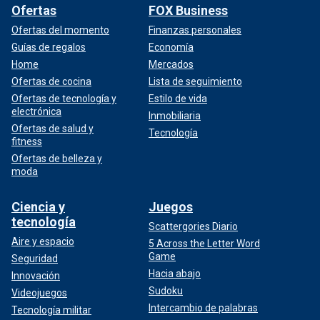
Ofertas
FOX Business
Ofertas del momento
Finanzas personales
Guías de regalos
Economía
Home
Mercados
Ofertas de cocina
Lista de seguimiento
Ofertas de tecnología y
Estilo de vida
electrónica
Inmobiliaria
Ofertas de salud y
Tecnología
fitness
Ofertas de belleza y
moda
Ciencia y
Juegos
tecnología
Scattergories Diario
Aire y espacio
5 Across the Letter Word
Game
Seguridad
Hacia abajo
Innovación
Sudoku
Videojuegos
Intercambio de palabras
Tecnología militar