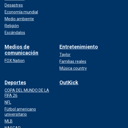
Desastres
Economía mundial
Medio ambiente
Religión
Escándalos
Medios de
Entretenimiento
comunicación
Taylor
FOX Nation
Familias reales
Música country
Deportes
OutKick
COPA DEL MUNDO DE LA
FIFA 26
NFL
Fútbol americano
universitario
MLB
NASCAR