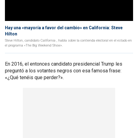
Hay una «mayoría a favor del cambio» en California: Steve
Hilton
Steve Hilton, candidato California , habla sobre la contienda electoral en el estado en
el programa «The Big Weekend Show».
En 2016, el entonces candidato presidencial Trump les
preguntó a los votantes negros con esa famosa frase:
«¿Qué tenéis que perder?».