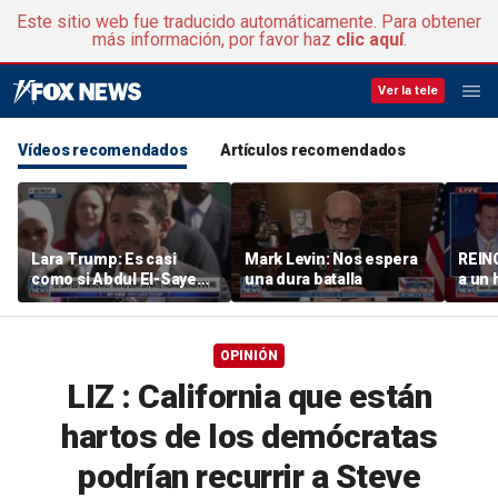
Este sitio web fue traducido automáticamente. Para obtener
más información, por favor haz
clic aquí
.
Ver la tele
Vídeos recomendados
Artículos recomendados
Lara Trump: Es casi
Mark Levin: Nos espera
REIN
como si Abdul El-Sayed
una dura batalla
a un 
quisiera que Mike
han a
Rogers fuera el próximo
veces
senador de Michigan
agred
OPINIÓN
LIZ : California que están
hartos de los demócratas
podrían recurrir a Steve