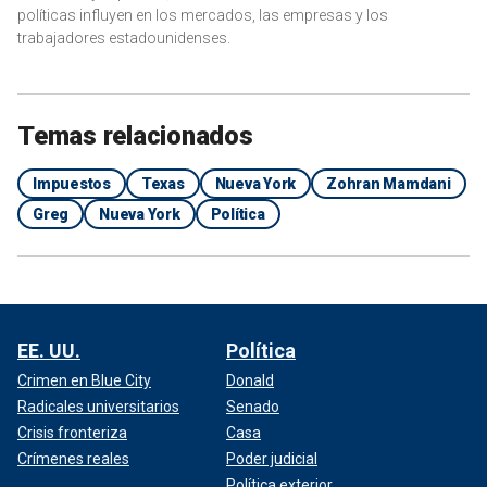
políticas influyen en los mercados, las empresas y los
trabajadores estadounidenses.
Temas relacionados
Impuestos
Texas
Nueva York
Zohran Mamdani
Greg
Nueva York
Política
EE. UU.
Política
Crimen en Blue City
Donald
Radicales universitarios
Senado
Crisis fronteriza
Casa
Crímenes reales
Poder judicial
Política exterior