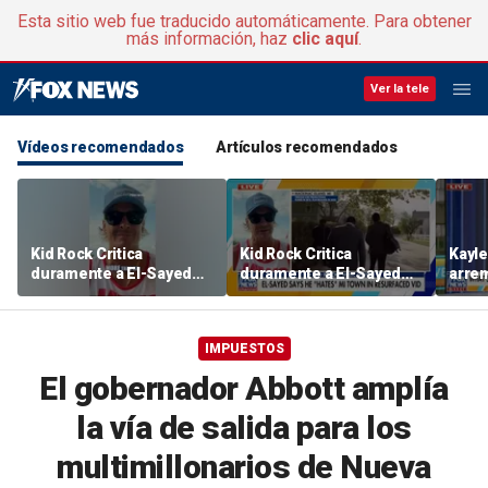
Esta sitio web fue traducido automáticamente. Para obtener
más información, haz
clic aquí
.
Ver la tele
Vídeos recomendados
Artículos recomendados
Kid Rock Critica
Kid Rock Critica
Kayl
duramente a El-Sayed
duramente a El-Sayed
arrem
por sus comentarios
por sus comentarios
expos
«idiotas» sobre la isla de
«idiotas» sobre la isla de
Smit
Mackinac
Mackinac
los m
IMPUESTOS
lectu
El gobernador Abbott amplía
la vía de salida para los
multimillonarios de Nueva