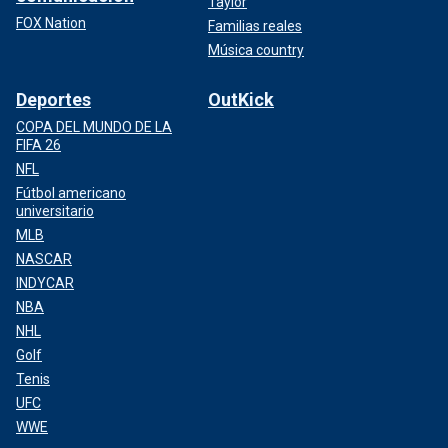
Taylor
FOX Nation
Familias reales
Música country
Deportes
OutKick
COPA DEL MUNDO DE LA
FIFA 26
NFL
Fútbol americano
universitario
MLB
NASCAR
INDYCAR
NBA
NHL
Golf
Tenis
UFC
WWE