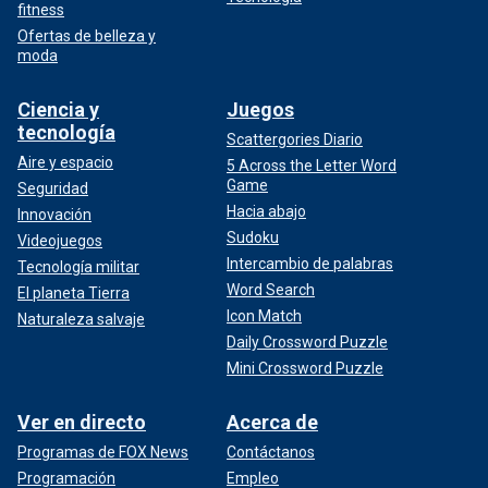
fitness
Ofertas de belleza y
moda
Ciencia y
Juegos
tecnología
Scattergories Diario
Aire y espacio
5 Across the Letter Word
Game
Seguridad
Hacia abajo
Innovación
Sudoku
Videojuegos
Intercambio de palabras
Tecnología militar
Word Search
El planeta Tierra
Icon Match
Naturaleza salvaje
Daily Crossword Puzzle
Mini Crossword Puzzle
Ver en directo
Acerca de
Programas de FOX News
Contáctanos
Programación
Empleo