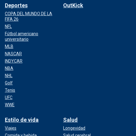
Deportes
OutKick
COPA DEL MUNDO DE LA
FIFA 26
NFL
Fútbol americano
universitario
MLB
NASCAR
INDYCAR
NBA
NHL
Golf
Tenis
UFC
WWE
Estilo de vida
Salud
Viajes
Longevidad
Comida y bebida
Salud cerebral