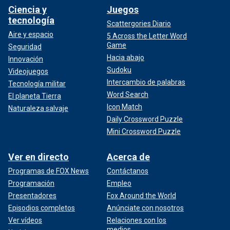
Ciencia y
Juegos
tecnología
Scattergories Diario
Aire y espacio
5 Across the Letter Word
Game
Seguridad
Hacia abajo
Innovación
Sudoku
Videojuegos
Intercambio de palabras
Tecnología militar
Word Search
El planeta Tierra
Icon Match
Naturaleza salvaje
Daily Crossword Puzzle
Mini Crossword Puzzle
Ver en directo
Acerca de
Programas de FOX News
Contáctanos
Programación
Empleo
Presentadores
Fox Around the World
Episodios completos
Anúnciate con nosotros
Ver vídeos
Relaciones con los
medios