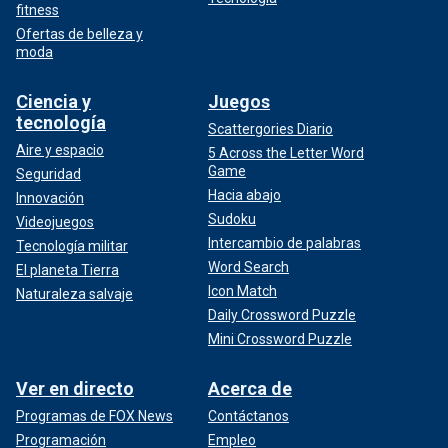
fitness
Ofertas de belleza y
moda
Ciencia y
Juegos
tecnología
Scattergories Diario
Aire y espacio
5 Across the Letter Word
Game
Seguridad
Hacia abajo
Innovación
Sudoku
Videojuegos
Intercambio de palabras
Tecnología militar
Word Search
El planeta Tierra
Icon Match
Naturaleza salvaje
Daily Crossword Puzzle
Mini Crossword Puzzle
Ver en directo
Acerca de
Programas de FOX News
Contáctanos
Programación
Empleo