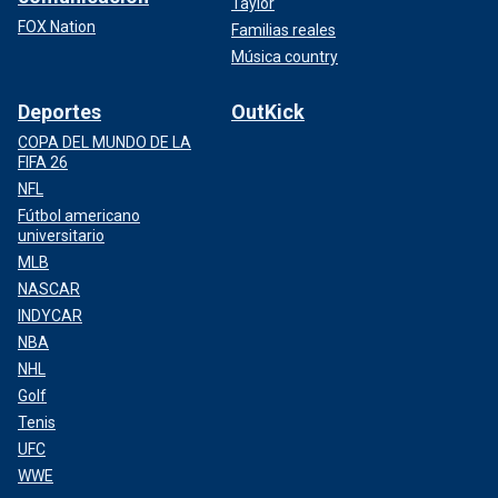
Taylor
FOX Nation
Familias reales
Música country
Deportes
OutKick
COPA DEL MUNDO DE LA
FIFA 26
NFL
Fútbol americano
universitario
MLB
NASCAR
INDYCAR
NBA
NHL
Golf
Tenis
UFC
WWE