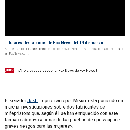
Titulares destacados de Fox News del 19 de marzo
Aquí están los titulares principales Fox News . Echa un vistazo a lo más destacado
en FoxNews.com.
! ¡Ahora puedes escuchar Fox News de Fox News !
¡NUEVO
El senador
Josh ,
republicano por Misuri, está poniendo en
marcha investigaciones sobre dos fabricantes de
mifepristona que, según él, se han enriquecido con este
fármaco abortivo a pesar de las pruebas de que «supone
graves riesgos para las mujeres».