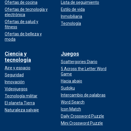
Ofertas de cocina
Lista de seguimiento
Ofertas de tecnología y
Estilo de vida
electrónica
Inmobiliaria
Ofertas de salud y
Tecnología
fitness
Ofertas de belleza y
moda
Ciencia y
Juegos
tecnología
Scattergories Diario
Aire y espacio
5 Across the Letter Word
Game
Seguridad
Hacia abajo
Innovación
Sudoku
Videojuegos
Intercambio de palabras
Tecnología militar
Word Search
El planeta Tierra
Icon Match
Naturaleza salvaje
Daily Crossword Puzzle
Mini Crossword Puzzle