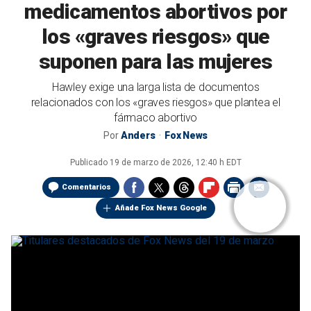
medicamentos abortivos por
los «graves riesgos» que
suponen para las mujeres
Hawley exige una larga lista de documentos
relacionados con los «graves riesgos» que plantea el
fármaco abortivo
Por
Anders
Fox News
Publicado
19 de marzo de 2026, 12:40 h EDT
Comentarios
Añade Fox News Google