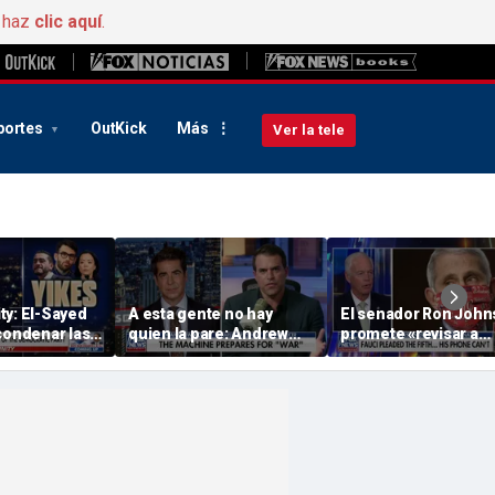
, haz
clic aquí
.
portes
OutKick
Más
Ver la tele
ty: El-Sayed
A esta gente no hay
El senador Ron Joh
condenar las
quien la pare: Andrew
promete «revisar a
radicales» de
Kolvet
fondo» el móvil del Dr
r
Fauci a medida que
avanza la investigaci