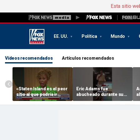
Esta sitio we
EE. UU.
Política
Mundo
Vídeos recomendados
Artículos recomendados
«Staten Island es el peor
Eric Adams fue
A
sitio al que podría ir
abucheado durante su
a
Mamdani», dice el exjefe
presentación sobre el
p
de departamento de la
centro de datos
a
Policía de Nueva York