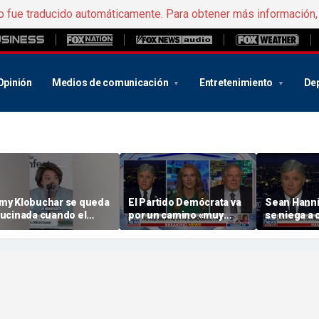
b fue traducido automáticamente. Para obtener más información
Opinión
Medios de comunicación
Entretenimiento
De
my Klobuchar se queda
El Partido Demócrata va
Sean Hanni
lucinada cuando el
por un camino «muy
se niega a 
úblico estalla en
destructivo»: un
«creencias 
bucheos: «¡Vaya!»
exasesor de Clinton
Hasan Pike