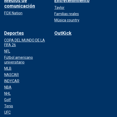
Medios de
Entretenimiento
comunicación
Taylor
FOX Nation
Familias reales
Música country
Deportes
OutKick
COPA DEL MUNDO DE LA
FIFA 26
NFL
Fútbol americano
universitario
MLB
NASCAR
INDYCAR
NBA
NHL
Golf
Tenis
UFC