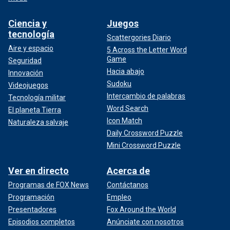
Ciencia y
Juegos
tecnología
Scattergories Diario
Aire y espacio
5 Across the Letter Word
Game
Seguridad
Hacia abajo
Innovación
Sudoku
Videojuegos
Intercambio de palabras
Tecnología militar
Word Search
El planeta Tierra
Icon Match
Naturaleza salvaje
Daily Crossword Puzzle
Mini Crossword Puzzle
Ver en directo
Acerca de
Programas de FOX News
Contáctanos
Programación
Empleo
Presentadores
Fox Around the World
Episodios completos
Anúnciate con nosotros