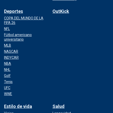
Deportes
OutKick
COPA DEL MUNDO DE LA
FIFA 26
NFL
Fútbol americano
universitario
MLB
NASCAR
INDYCAR
NBA
NHL
Golf
Tenis
UFC
WWE
Estilo de vida
Salud