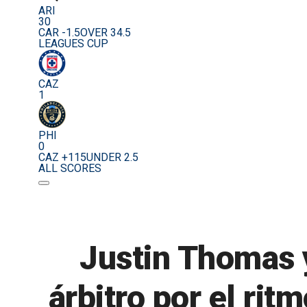
ARI
30
CAR -1.5
OVER 34.5
LEAGUES CUP
CAZ
1
PHI
0
CAZ +115
UNDER 2.5
ALL SCORES
Justin Thomas 
árbitro por el ri