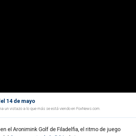
del 14 de mayo
ha un vistazo a lo que más se está viendo en FoxNews.com.
en el Aronimink Golf de Filadelfia, el ritmo de juego