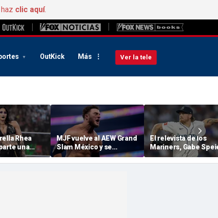
, haz
clic aquí
.
portes
OutKick
Más
Ver la tele
rella Rhea
MJF vuelve al AEW Grand
El relevista de los
parte una
Slam México y se
Mariners, Gabe Speie
obre su vida»
presenta para la ronda
el entrenador Dan
ura mientras
clasificatoria del
Wilson, han sido
bir al ring
combate « casino » de
suspendidos tras un
cara a All In
lanzamiento
intencionado que
golpeó a la estrella d
los Tigers