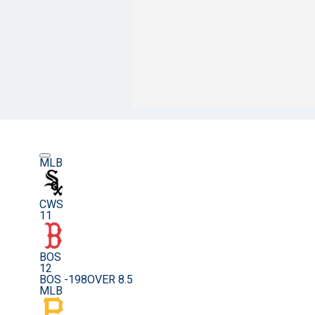
MLB
CWS
11
BOS
12
BOS -198
OVER 8.5
MLB