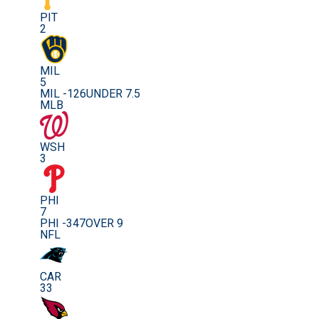
PIT
2
MIL
5
MIL -126
UNDER 7.5
MLB
WSH
3
PHI
7
PHI -347
OVER 9
NFL
CAR
33