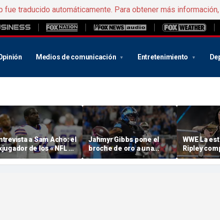
b fue traducido automáticamente. Para obtener más información
Opinión
Medios de comunicación
Entretenimiento
De
ntrevista a Sam Acho: el
Jahmyr Gibbs pone el
WWE La est
xjugador de los « NFL » y
broche de oro a una
Ripley com
nalista de ESPN habla
semana espectacular
«novedad s
obre el respeto y la
para los corredores de
bastante d
esponsabilidad en el
los « NFL » con el
sigue sin su
eporte y los medios de
contrato más lucrativo
omunicación
de los Detroit Lions