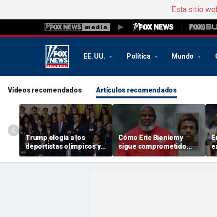
Esta sitio we
EE. UU.
Política
Mundo
Vídeos recomendados
Artículos recomendados
Trump elogia a los
Cómo Eric Bieniemy
E
deportistas olímpicos y
sigue comprometido
e
paralímpicos de invierno
con Chiefs mientras
a
del equipo de EE. UU. en
cuida de su mujer, que
s
la Casa Blanca tras una
se recupera de un
r
cosecha récord de
supuesto tiroteo a
d
medallas
manos de su hijo
c