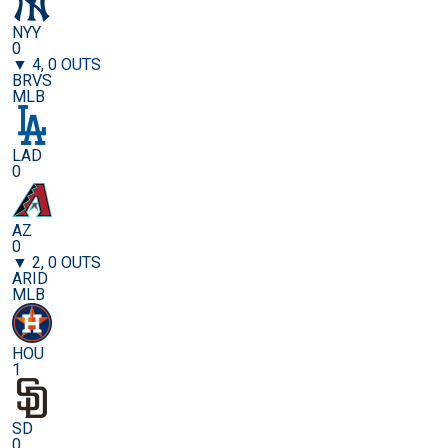
NYY
0
▼ 4, 0 OUTS
BRVS
MLB
LAD
0
AZ
0
▼ 2, 0 OUTS
ARID
MLB
HOU
1
SD
0