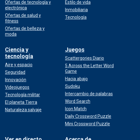
Ofertas de tecnología y
Estilo de vida
electrónica
Inmobiliaria
Ofertas de salud y
Tecnología
fitness
Ofertas de belleza y
moda
Ciencia y
Juegos
tecnología
Scattergories Diario
Aire y espacio
5 Across the Letter Word
Game
Seguridad
Hacia abajo
Innovación
Sudoku
Videojuegos
Intercambio de palabras
Tecnología militar
Word Search
El planeta Tierra
Icon Match
Naturaleza salvaje
Daily Crossword Puzzle
Mini Crossword Puzzle
Ver en directo
Acerca de