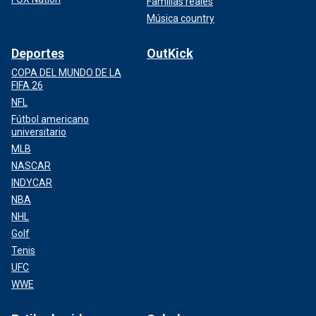
Familias reales
Música country
Deportes
OutKick
COPA DEL MUNDO DE LA
FIFA 26
NFL
Fútbol americano
universitario
MLB
NASCAR
INDYCAR
NBA
NHL
Golf
Tenis
UFC
WWE