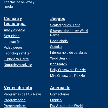
Ofertas de belleza y
moda
Ciencia y
Juegos
tecnología
Scattergories Diario
Aire y espacio
5 Across the Letter Word
Game
Seguridad
Hacia abajo
Innovación
Sudoku
Videojuegos
Intercambio de palabras
Tecnología militar
Word Search
El planeta Tierra
Icon Match
Naturaleza salvaje
Daily Crossword Puzzle
Mini Crossword Puzzle
Ver en directo
Acerca de
Programas de FOX News
Contáctanos
Programación
Empleo
Presentadores
Fox Around the World