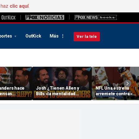
, haz
clic aquí
.
portes
OutKick
Más
Ver la tele
anders hace
Josh ¿Tienen Allen y
NFL Una estrella
fensas
Bills «la mentalidad
arremete contra «
como un
adecuada» para esta
Denver » por esta
drán los
temporada? ¿ Will Diggs
extraña razón
r la mejor
ayudarán a los
 FTF
Commanders? | FTF