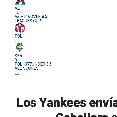
AZ
10
AZ +119
OVER 8.5
LEAGUES CUP
TOL
3
SEA
0
TOL -377
UNDER 3.5
ALL SCORES
Los Yankees envía