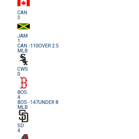
CAN
3
JAM
1
CAN -110
OVER 2.5
MLB
CWS
0
BOS
4
BOS -147
UNDER 8
MLB
SD
4