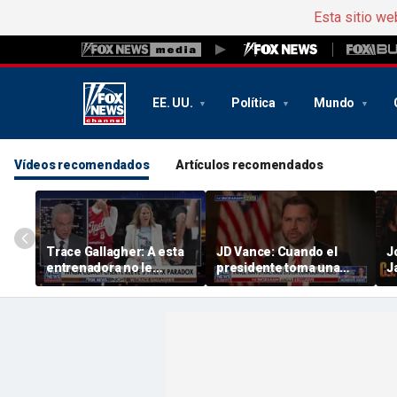
Esta sitio we
EE. UU.
Política
Mundo
Vídeos recomendados
Artículos recomendados
Trace Gallagher: A esta
JD Vance: Cuando el
J
entrenadora no le
presidente toma una
J
preocupa la igualdad de
decisión, estamos todos
p
oportunidades, sino solo
de acuerdo
S
su propia interpretación
e
de la misma