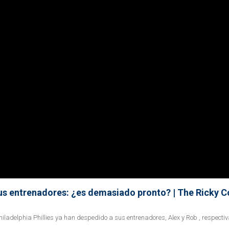
sus entrenadores: ¿es demasiado pronto? | The Ricky 
hiladelphia Phillies ya han despedido a sus entrenadores, Alex y Rob , respecti