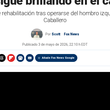
igue brillando en el
 rehabilitación tras operarse del hombro izq
Caballero
Por
Scott
Fox News
Publicado
3 de mayo de 2026, 22:10 h EDT
Añade Fox News Google