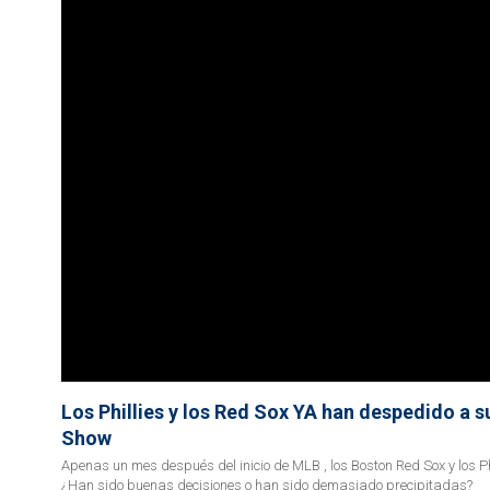
Los Phillies y los Red Sox YA han despedido a 
Show
Apenas un mes después del inicio de MLB , los Boston Red Sox y los P
¿Han sido buenas decisiones o han sido demasiado precipitadas?