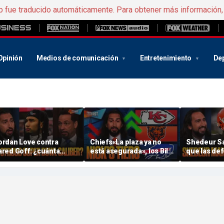
b fue traducido automáticamente. Para obtener más información
Opinión
Medios de comunicación
Entretenimiento
De
ordan Love contra
Chiefs«La plaza ya no
Shedeur S
ared Goff: ¿cuánta
está asegurada», los Bills
que las de
resión tienen C.J.
y los Bears han
«duerman 
troud y los « Texans »
«exagerado demasiado»
bebé». ¿Po
sta temporada? | FTF
con Nick en su
Cowboys se
clasificación de la « NFL »
ofensiva? |
| FTF