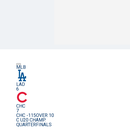
MLB
LAD
6
CHC
7
CHC -115
OVER 10
C U20 CHAMP.
QUARTERFINALS